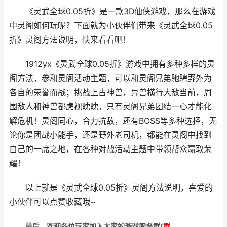
《灵武全球0.05折》是一款3D仙侠游戏，那么在游戏
中灵阁如何玩呢？下面就为小伙伴们带来《灵武全球0.05
折》灵阁方法说明，快来看看吧！
1912yx《灵武全球0.05折》游戏中拥有多种多样的灵
阁方法，参和灵阁活动主题，可以和灵阁兄弟驰骋野外为
各自的荣誉而战；挑战上古神兽，异兽横行大敌当前，周
围敌人和神兽都虎视眈眈，只有灵阁兄弟团结一心才能化
解危机！灵阁同心，合力抗敌，还有BOSS等多种选择，无
论你是团战小能手，还是野外老司机，都能在灵阁中找到
自己的一席之地，在各种对战活动主题中带领帮众赢取荣
耀！
以上就是《灵武全球0.05折》灵阁方法说明，喜爱的
小伙伴可以点赞收藏哦~
最后，欢迎
各位玩家加入大家的游戏服务群(
群