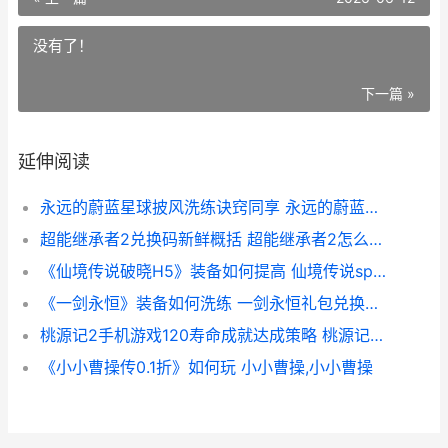
没有了！
下一篇 »
延伸阅读
永远的蔚蓝星球披风洗练诀窍同享 永远的蔚蓝星球无限钻石版
超能继承者2兑换码新鲜概括 超能继承者2怎么赚人民币
《仙境传说破晓H5》装备如何提高 仙境传说spear of odin
《一剑永恒》装备如何洗练 一剑永恒礼包兑换码是多少
桃源记2手机游戏120寿命成就达成策略 桃源记手机版
《小小曹操传0.1折》如何玩 小小曹操,小小曹操