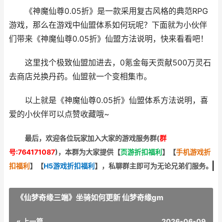
《神魔仙尊0.05折》是一款采用复古风格的典范RPG
游戏，那么在游戏中仙盟体系如何玩呢？下面就为小伙伴
们带来《神魔仙尊0.05折》仙盟方法说明，快来看看吧！
这里找个极致仙盟加进去，0氪金每天贡献500万灵石
去商店兑换丹药。仙盟就一个变相集市。
以上就是《神魔仙尊0.05折》仙盟体系方法说明，喜
爱的小伙伴可以点赞收藏哦~
最后，欢迎
各位玩家加入大家的游戏服务群(
群
号:764171087
)，本群为大家提供【
页游折扣福利
】
【
手机游戏折
扣福利
】
【
H5游戏折扣福利
】
，私聊群主即可为无论兄弟们服务。
《仙梦奇缘三端》坐骑如何更新 仙梦奇缘gm
« 上一篇
2026-06-09