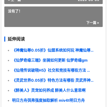
没有了！
下一篇 »
延伸阅读
《神魔仙尊0.05折》仙盟系统如何玩 神魔仙尊游戏下载
《仙梦奇缘三端》坐骑如何更新 仙梦奇缘gm
《仙境传说破晓H5》社交和竞技有哪些方法 仙境传说超初视频
《灵武世界0.05折》特色方法有哪些 灵武界神百度百科
《醉美人》灵宠如何养成 醉美人什么意思啊
明日方舟弭弗强度抽取解析 miv4t明日方舟