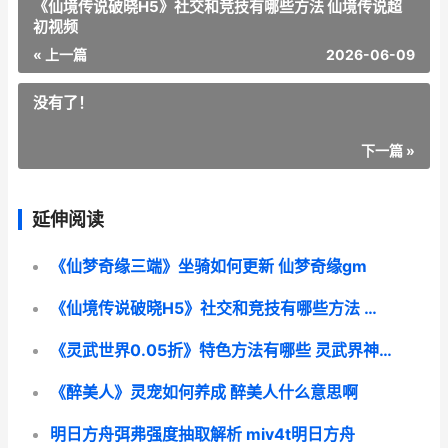
《仙境传说破晓H5》社交和竞技有哪些方法 仙境传说超
初视频
« 上一篇
2026-06-09
没有了！
下一篇 »
延伸阅读
《仙梦奇缘三端》坐骑如何更新 仙梦奇缘gm
《仙境传说破晓H5》社交和竞技有哪些方法 仙境传说超初视频
《灵武世界0.05折》特色方法有哪些 灵武界神百度百科
《醉美人》灵宠如何养成 醉美人什么意思啊
明日方舟弭弗强度抽取解析 miv4t明日方舟