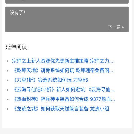
没有了！
下一篇 »
延伸阅读
宗师之上新人资源优先更新主推策略 宗师之力全图
《乾坤天地》魂骨系统如何玩 乾坤魂帝免费阅读全文
《刀空1折》锻造系统如何玩 刀空h5
《云海寻仙记0.1折》新人如何避坑 《云海寻仙记》
《热血封神》神兵神甲装备如何合成 9377热血封神游戏攻略
《龙迹之城》如何获取天赋箴言装备 龙迹小组