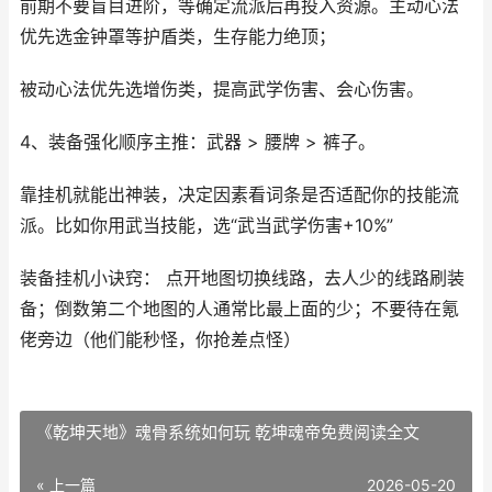
前期不要盲目进阶，等确定流派后再投入资源。主动心法
优先选金钟罩等护盾类，生存能力绝顶；
被动心法优先选增伤类，提高武学伤害、会心伤害。
4、装备强化顺序主推：武器 > 腰牌 > 裤子。
靠挂机就能出神装，决定因素看词条是否适配你的技能流
派。比如你用武当技能，选“武当武学伤害+10%”
装备挂机小诀窍： 点开地图切换线路，去人少的线路刷装
备；倒数第二个地图的人通常比最上面的少；不要待在氪
佬旁边（他们能秒怪，你抢差点怪）
《乾坤天地》魂骨系统如何玩 乾坤魂帝免费阅读全文
« 上一篇
2026-05-20