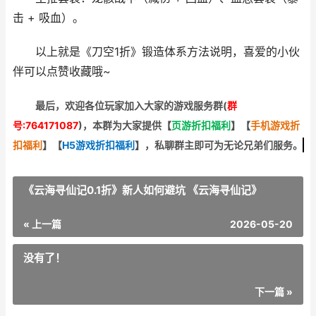
击 + 吸血）。
以上就是《刀空1折》锻造体系方法说明，喜爱的小伙
伴可以点赞收藏哦~
最后，欢迎
各位玩家加入大家的游戏服务群(
群
号:764171087
)，本群为大家提供【
页游折扣福利
】
【
手机游戏折
扣福利
】
【
H5游戏折扣福利
】
，私聊群主即可为无论兄弟们服务。
《云海寻仙记0.1折》新人如何避坑 《云海寻仙记》
« 上一篇
2026-05-20
没有了！
下一篇 »