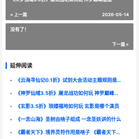
« 上一篇
2026-05-14
没有了！
下一篇 »
延伸阅读
《云海寻仙记0.1折》试剑大会活动主题规则是啥子 云海仙踪贴吧
《神罗仙域3.5折》屠龙战功如何玩 神罗巅峰版图
《玄影3.5折》琅嬛福地如何玩 玄影是哪个演员
《一念山海》圣树由啥子组成 一念圣妖讲的什么
《霸者天下》境界灵符作用是啥子 《霸者天下》境界划分