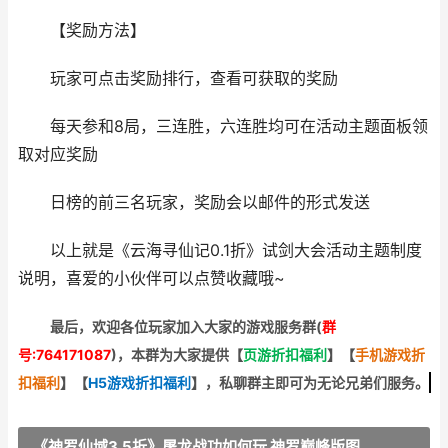
【奖励方法】
玩家可点击奖励排行，查看可获取的奖励
每天参和8局，三连胜，六连胜均可在活动主题面板领
取对应奖励
日榜的前三名玩家，奖励会以邮件的形式发送
以上就是《云海寻仙记0.1折》试剑大会活动主题制度
说明，喜爱的小伙伴可以点赞收藏哦~
最后，欢迎
各位玩家加入大家的游戏服务群(
群
号:764171087
)，本群为大家提供【
页游折扣福利
】
【
手机游戏折
扣福利
】
【
H5游戏折扣福利
】
，私聊群主即可为无论兄弟们服务。
《神罗仙域3.5折》屠龙战功如何玩 神罗巅峰版图