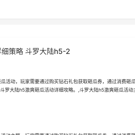
细策略 斗罗大陆h5-2
砸瓜活动，玩家需要通过购买钻石礼包获取砸瓜券，通过消费砸
罗大陆h5激爽砸瓜活动详细攻略。,斗罗大陆h5激爽砸瓜活动