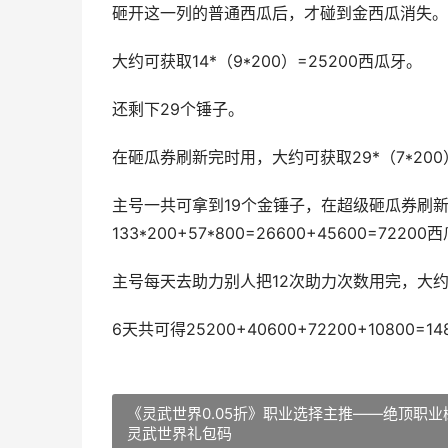
砸开这一列的普通西瓜后，才碰到金西瓜消失。
大约可获取14*（9*200）=25200西瓜牙。
还剩下29个锤子。
在砸瓜券刷新完时用，大约可获取29*（7*200
主号一共可拿到19个金锤子，在超级砸瓜券刷
133*200+57*800=26600+45600=7220
主号每天去助力别人把12次助力次数用完，大约可获取
6天共可得25200+40600+72200+10800=14
《灵武世界0.05折》职业选择主推——绝顶职业
灵武世界礼包码