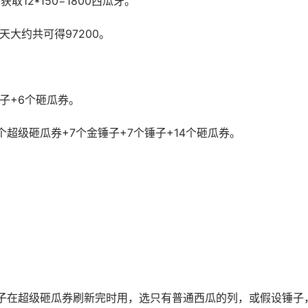
12*150=1800西瓜牙。
，6天大约共可得97200。
子+6个砸瓜券。
个超级砸瓜券+7个金锤子+7个锤子+14个砸瓜券。
锤子在超级砸瓜券刷新完时用，选只有普通西瓜的列，或假设锤子