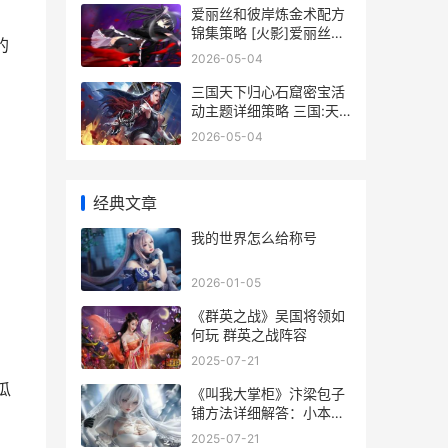
爱丽丝和彼岸炼金术配方
锦集策略 [火影]爱丽丝与
的
彼岸
2026-05-04
三国天下归心石窟密宝活
动主题详细策略 三国:天
下归心
2026-05-04
经典文章
我的世界怎么给称号
2026-01-05
：
《群英之战》吴国将领如
何玩 群英之战阵容
2025-07-21
瓜
《叫我大掌柜》汴梁包子
铺方法详细解答：小本生
意也能日赚斗金 叫我大掌
2025-07-21