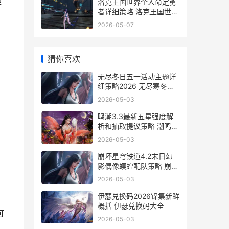
砸
洛克王国世界个人命定勇
者详细策略 洛克王国世界
怎么加好友的
2026-05-07
猜你喜欢
无尽冬日五一活动主题详
细策略2026 无尽寒冬手
游攻略
2026-05-03
鸣潮3.3最新五星强度解
析和抽取提议策略 潮鸣原
版
2026-05-03
崩坏星穹铁道4.2末日幻
影偶像螟蝗配队策略 崩坏
星穹铁道4.2版本活动信
2026-05-03
息
伊瑟兑换码2026锦集新鲜
概括 伊瑟兑换码大全
可
2026-05-03