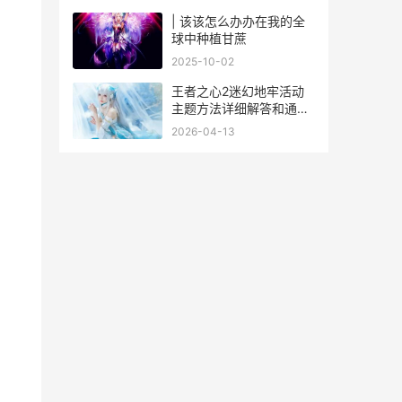
柜大闹天宫路线
| 该该怎么办办在我的全
球中种植甘蔗
2025-10-02
王者之心2迷幻地牢活动
主题方法详细解答和通关
诀窍 王者之心攻略
2026-04-13