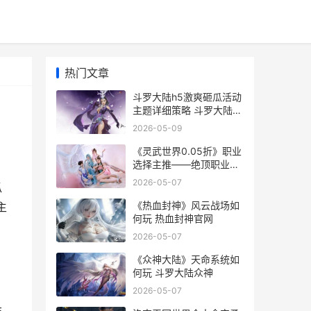
热门文章
斗罗大陆h5激爽砸瓜活动
主题详细策略 斗罗大陆
h5-2
2026-05-09
《灵武世界0.05折》职业
选择主推——绝顶职业概
括 灵武世界礼包码
2026-05-07
瓜
《热血封神》风云战场如
主
何玩 热血封神官网
2026-05-07
《众神大陆》天命系统如
何玩 斗罗大陆众神
2026-05-07