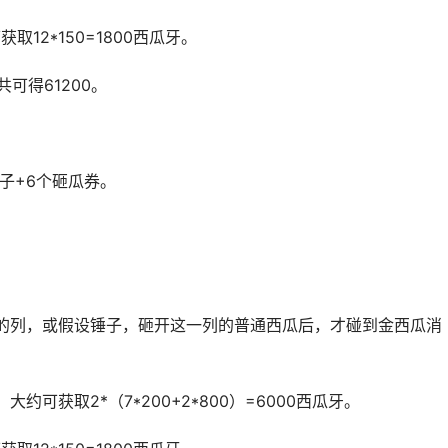
12*150=1800西瓜牙。
共可得61200。
子+6个砸瓜券。
的列，或假设锤子，砸开这一列的普通西瓜后，才碰到金西瓜消
。
可获取2*（7*200+2*800）=6000西瓜牙。