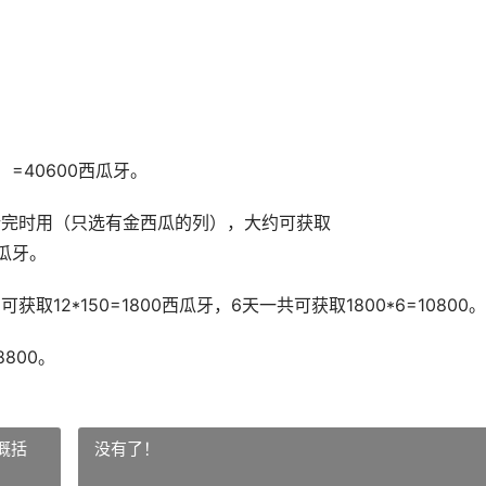
）=40600西瓜牙。
新完时用（只选有金西瓜的列），大约可获取
0西瓜牙。
12*150=1800西瓜牙，6天一共可获取1800*6=10800。
8800。
概括
没有了！