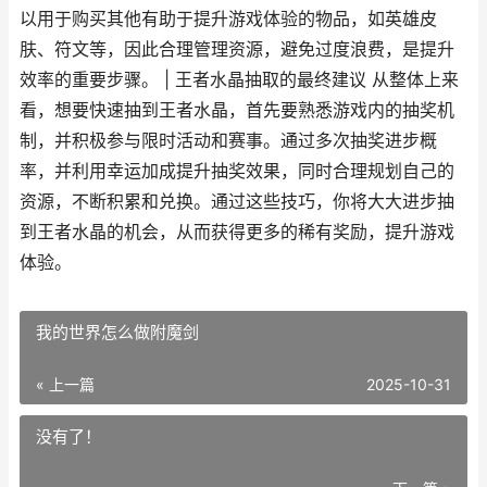
以用于购买其他有助于提升游戏体验的物品，如英雄皮
肤、符文等，因此合理管理资源，避免过度浪费，是提升
效率的重要步骤。 | 王者水晶抽取的最终建议 从整体上来
看，想要快速抽到王者水晶，首先要熟悉游戏内的抽奖机
制，并积极参与限时活动和赛事。通过多次抽奖进步概
率，并利用幸运加成提升抽奖效果，同时合理规划自己的
资源，不断积累和兑换。通过这些技巧，你将大大进步抽
到王者水晶的机会，从而获得更多的稀有奖励，提升游戏
体验。
我的世界怎么做附魔剑
« 上一篇
2025-10-31
没有了！