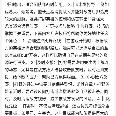
制和输出，适合团队作战时使用。 3. |法术型打野：|例如
诸葛亮、甄姬等，擅长远程消耗敌人并能对敌方后排造成
较大的威胁。这类打野英雄的控制和伤害输出非常强大，
尤其适合远程清野。 | 打野技巧与策略 作为打野，技巧的
掌握至关重要，下面内容几许技巧将帮助你更好地胜任这
个角色： 1. |合理选择刷野路线：|在游戏开始时，根据敌
方的英雄选择合理的刷野路线。通常可以选择从自己的蓝
buff或红buff开始，这样可以确保自己在前期有足够的资
源进行进步。 2. |及时支援：|打野需要密切关注线上战斗
的动态，尤其是在敌方敌人准备攻击队友时，及时赶到支
援，给予敌人压力，帮助己方赢得局面。 3. |小心敌方反
野：|打野的经过中需要时刻保持警惕，尤其在敌方打野英
雄靠近时，要通过反向打击或者撤退避免自己被击杀。同
时，及时清理敌方视野，减少被敌方发现的风险。 4. |目标
优先级：|打野时，不仅要清理野怪，还要优先考虑击杀重
要目标，如暴君、主宰等。这些目标能为队伍提供巨大的