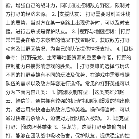
验，增强自己的战斗力，同时通过控制敌方野区，限制对
方打野的经济来源。 2. |支援队友：|打野需要时刻关注线
上的局势，当对方在某一条路上出现劣势时，可以及时支
援，进行击杀或是保护队友。 3. |视野与地图控制：|打野
常常需要在敌方未察觉的情况下放置眼位，获取敌方打野
动向及其野区情况，为自己的队伍提供情报支持。 4. |目标
争夺：|打野是龙、主宰等地图资源的重要争夺者，打野的
控制能力直接影响游戏的胜负。 | 打野英雄的选择与玩法
不同的打野英雄有不同的玩法及优势，在游戏中需要根据
队伍的需求以及敌方阵容进行选择。常见的打野英雄可以
分为下面内容几类： 1. |高爆发刺客型：|这类英雄如赵
云、韩信等，通常拥有较强的机动性和瞬间爆发的输出能
力，适合用来快速击杀敌方后排英雄。操作得当时，可以
通过快速击杀敌人，迫使对方团队陷入被动。 2. |坦克型
打野：|像肉坦英雄张飞、猛龙等，这类打野英雄偏向耐
打，能够在团队战中吸收伤害，保护队友，提供稳定的控