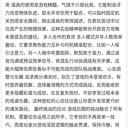
用 道具的使用是游戏精髓，气球不只是玩具，它能制造浮
力改变物体轨迹，胶水并非仅用于黏合，可以临时固定机
关创造安全路径，跳出道具的常规描述，在疯狂尝试中记
住其产生的物理效果，这种实验精神能帮你开辟官方攻略
未曾提及的捷径。 多人合作的真谛 多人模式并非人数简单
叠加，它要求角色能力互补与时机精准配合，比如一人吸
引注意力，另一人暗中布置陷阱，默契高于蛮力，通过语
音沟通或预设简单信号，将混乱行动协调成有序步骤，这
能大幅降低那些看似不可能完成的团队挑战难度。 心态调
整与乐趣 追求高分通关时，别忘了游戏的本意是欢乐，有
时放弃最优解，选择最滑稽的方式完成挑战，反而能收获
更多隐藏彩蛋与成就，在反复失败时，不妨享受过程本身
的戏谑乐趣，这种放松的心态往往能让你意外发现更巧妙
的通关路径。 最终挑战的应对 游戏后期的挑战融合了所有
机制，需要综合运用之前所学，它考验的不再是单一技
巧，而是玩家对游戏深层逻辑的融会贯通，保持冷静，将