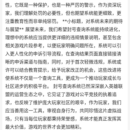
性，它既是一种保护，也是一种严厉的警示，作为资深玩
家，我们理解处罚的必要性，但也期望系统能更细致，更
注重教育性而非单纯惩罚。 **小标题，对系统未来的期待
与展望** 展望未来，我们希望封号查询系统能持续进化，
理想中的系统应当提供更详细的违规情景说明，甚至包含
相关游戏片段参考，以便玩家明确问题所在，系统可以引
入更人性化的申诉引导流程，在查询结果页面直接链接清
晰的申诉渠道与指南，同时，对于首次轻微违规，系统或
许可以结合教育提示，给予玩家改正的机会，这些改进将
使系统不仅是一个查询工具，更成为一个推动玩家成长与
社区进步的积极平台。 封号查询系统已然深深嵌入英雄联
盟的运营生态之中，它见证了游戏对公平竞技的执着追
求，也反映了维护庞大玩家社区的艰辛，作为玩家，我们
应当善用这一工具，审视自身行为，共同珍惜这片虚拟战
场，只有当每位玩家都秉持荣誉感，系统才能真正发挥其
最大价值，游戏的世界才会更加精彩。