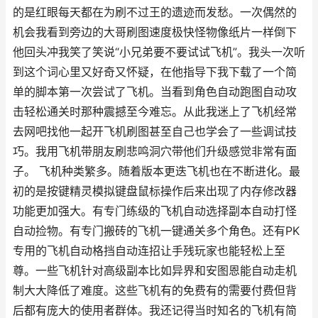
的是红眼每天都在为刷不过王的遗迹而发愁。一次偶然的
机会我看到旁边的大哥刷图速度极快怪物像纸片一样倒下
他回头冲我笑了笑说“小兄弟要不要试试飞机”。我头一次听
到这个词心里又好奇又怀疑，在他指导下我下载了一个简
单的脚本第一次尝试了飞机。当看到角色自动跑图自动攻
击轻松通关时那种震撼至今难忘。从此我迷上了飞机经常
去网吧找他一起开飞机刷图甚至自己也学会了一些调试技
巧。我用飞机带朋友刷悲鸣洞穴带他们升级感觉非常有面
子。 飞机种类繁多。随着版本更迭飞机也在不断进化。最
初的是按键精灵模拟键盘鼠标操作后来出现了内存修改器
功能更加强大。有专门练级的飞机自动选择副本自动打怪
自动捡物。有专门搬砖的飞机一键通关多个角色。还有PK
专用的飞机自动格挡自动连招让手残玩家也能轻松上至
尊。一些飞机针对高级副本比如异界和安图恩能自动走机
制大大降低了难度。这些飞机有的免费有的需要付费但背
后都有庞大的使用者群体。我还记得当时知名的飞机有简