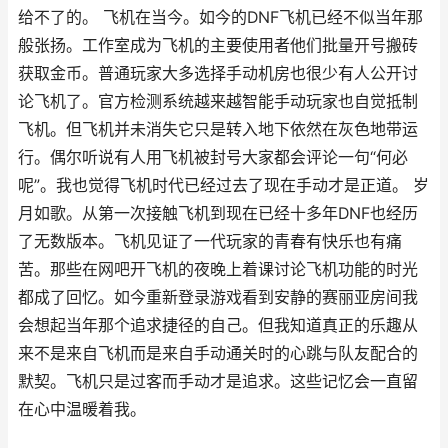
给不了的。 飞机在当今。如今的DNF飞机已经不似当年那
般张扬。工作室成为飞机的主要使用者他们批量开号搬砖
获取金币。普通玩家大多选择手动机房也很少有人公开讨
论飞机了。官方检测系统越来越智能手动玩家也自觉抵制
飞机。但飞机并未消失它只是转入地下依然在灰色地带运
行。偶尔听说有人用飞机被封号大家都会评论一句“何必
呢”。我也觉得飞机时代已经过去了现在手动才是正道。 岁
月如歌。从第一次接触飞机到现在已经十多年DNF也经历
了无数版本。飞机见证了一代玩家的青春有快乐也有痛
苦。那些在网吧开飞机的夜晚上着课讨论飞机功能的时光
都成了回忆。如今重新登录游戏看到安静的赛丽亚房间我
会想起当年那个追求捷径的自己。但我知道真正的乐趣从
来不是来自飞机而是来自手动通关时的心跳与队友配合的
默契。飞机只是过客而手动才是追求。这些记忆会一直留
在心中温暖着我。