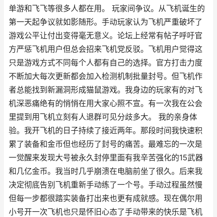
单游和飞飞等很多人都在用。 玩家间争议。从飞机诞生的
第一天起争议就如影随形。手动玩家认为飞机严重破坏了
游戏公平让付出变得毫无意义。论坛上经常有帖子呼吁官
方严惩飞机用户但总会招来飞机党反驳。飞机用户觉得这
只是游戏方式不同每个人都有自己的选择。官方打击力度
不断加大每次更新都会加入检测机制批量封号。但飞机作
者总能找到新漏洞形成猫鼠游戏。我身边的玩家有的对飞
机深恶痛绝有的悄悄在用大家心照不宣。有一次我在公会
里提到用飞机立刻有人退群可见分歧多大。 我的亲身体
验。我开飞机的日子持续了接近两年。那段时间我快速积
累了装备和金币但也经历了封号的痛苦。最难忘的一次是
一觉醒来发现大号被永久封停里面有我辛苦强化的15武器
和几亿金币。我当时几乎崩溃在电脑前坐了很久。后来我
决定彻底告别飞机重新手动练了一个号。手动过程虽然慢
但每一步都很踏实装备打出来也更有成就感。现在偶尔用
小号开一次飞机也只是怀旧心态了手动带来的快乐是飞机