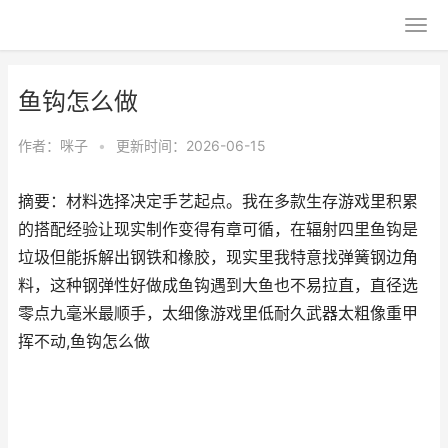
鱼钩怎么做
作者：
咪子
•
更新时间：2026-06-15
摘要：材料选择决定手艺起点。我在多款生存游戏里积累
的搭配经验让现实制作变得有章可循，在辐射四里鱼钩是
垃圾但能拆解出钢铁和橡胶，现实里我特意找弹簧钢边角
料，这种钢弹性好做成鱼钩遇到大鱼也不易拉直，直径选
零点九毫米最顺手，太细像游戏里低耐久武器太粗像重甲
挥不动,鱼钩怎么做