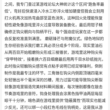
之间，我专门查过某游戏论坛大神统计这个区间“跑鱼率最
低”，弯好后快速浸入冷水三秒淬火增加硬度但我会立刻用
打火机再次加热弯曲部至蓝色消失，这种回火处理能恢复
韧性避免像游戏里淬火过度导致装备脆化，最后用钳子精
确修正钩尖朝向与钩柄平行，每个强迫症玩家在这一步都
会反复校准直到满意。 磨砺锋芒与附魔仪式。绿色地狱的
生存经验告诉我打磨工具必须分成多个阶段，现实里油石
从两百目开始粗磨钩尖形成三棱锥状，游戏里这种钩尖有
“穿甲特效”，接着换六百目细磨最后用两千目水砂纸抛光，
此时指尖轻触钩尖感觉有点粘手说明已经足够锋利，倒刺
制作是我最专注的环节，三角锉在钩尖内侧距顶端四毫米
处轻锉出半个毫米深的凹槽，用力过猛可能导致钩尖断裂
就像游戏里锻造完美材料瞬间报废，每次锉削都像在敲击
节奏游戏里的音符，钩身处理我会涂黑色指甲油两层每层
晾干十分钟，暗色调在游戏里提供“隐蔽属性”而现实也能减
少反光，还可以绑一小段红色毛线在钩柄处，这是我从游