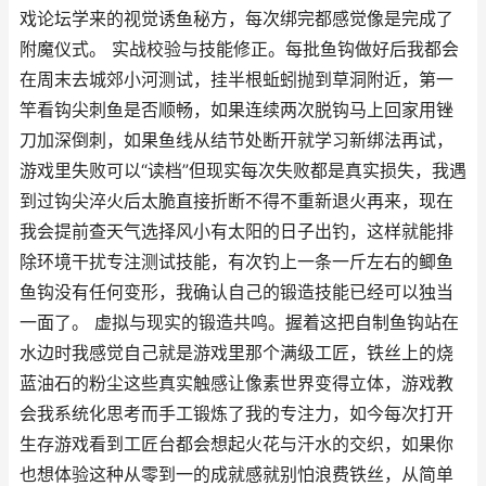
戏论坛学来的视觉诱鱼秘方，每次绑完都感觉像是完成了
附魔仪式。 实战校验与技能修正。每批鱼钩做好后我都会
在周末去城郊小河测试，挂半根蚯蚓抛到草洞附近，第一
竿看钩尖刺鱼是否顺畅，如果连续两次脱钩马上回家用锉
刀加深倒刺，如果鱼线从结节处断开就学习新绑法再试，
游戏里失败可以“读档”但现实每次失败都是真实损失，我遇
到过钩尖淬火后太脆直接折断不得不重新退火再来，现在
我会提前查天气选择风小有太阳的日子出钓，这样就能排
除环境干扰专注测试技能，有次钓上一条一斤左右的鲫鱼
鱼钩没有任何变形，我确认自己的锻造技能已经可以独当
一面了。 虚拟与现实的锻造共鸣。握着这把自制鱼钩站在
水边时我感觉自己就是游戏里那个满级工匠，铁丝上的烧
蓝油石的粉尘这些真实触感让像素世界变得立体，游戏教
会我系统化思考而手工锻炼了我的专注力，如今每次打开
生存游戏看到工匠台都会想起火花与汗水的交织，如果你
也想体验这种从零到一的成就感就别怕浪费铁丝，从简单