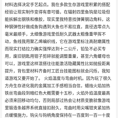
材料选择决定手艺起点。我在多款生存游戏里积累的搭配
经验让现实制作变得有章可循，在辐射四里鱼钩是垃圾但
能拆解出钢铁和橡胶，现实里我特意找弹簧钢边角料，这
种钢弹性好做成鱼钩遇到大鱼也不易拉直，直径选零点九
毫米最顺手，太细像游戏里低耐久武器太粗像重甲挥不
动，鱼线我用聚乙烯编织线，它在游戏里标注高耐磨属性
而现实打结拉力确实强悍达到十二公斤，铅坠不必买专
用，废旧钥匙用钳子剪碎就能调整重量，甚至六角螺母也
可以，游戏里这样混搭往往能激活隐藏属性比如抛投距离
提升，背包里材料齐备时工匠台技能图标就会闪烁，我知
道游戏又要开始了。 火焰温度与弯曲时机。因为玩了很久
方舟生存进化我的金属加工手感相当自信，蜡烛火焰加热
铁丝弯曲段到暗红色大概需要十五秒，火焰外焰温度最高
必须来回移动均匀，否则局部过热会让材质变脆就像游戏
里锻造条越界系统直接扣耐久，弯曲时用尖嘴钳夹紧加热
点缓慢施力，钩尖与钩柄角度保持在一百度到一百一十度