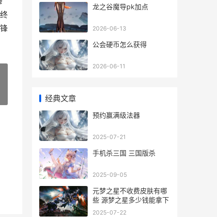
锋
龙之谷魔导pk加点
最终
刀锋
2026-06-13
公会硬币怎么获得
2026-06-11
»
经典文章
预约赢满级法器
2025-07-21
手机杀三国 三国版杀
2025-09-05
元梦之星不收费皮肤有哪
些 源梦之星多少钱能拿下
2025-07-22