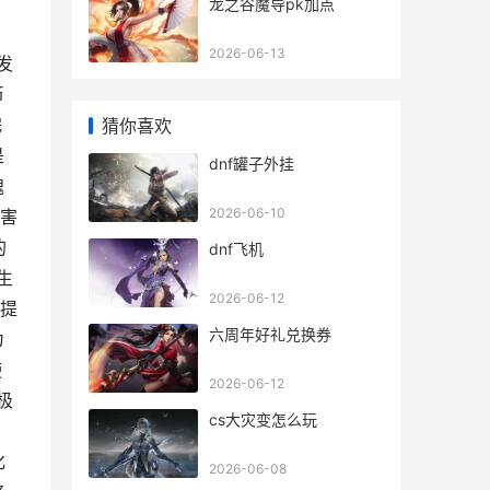
龙之谷魔导pk加点
2026-06-13
发
币
完
猜你喜欢
是
dnf罐子外挂
魂
2026-06-10
伤害
的
dnf飞机
生
2026-06-12
备提
六周年好礼兑换券
为
使
2026-06-12
极
cs大灾变怎么玩
化
2026-06-08