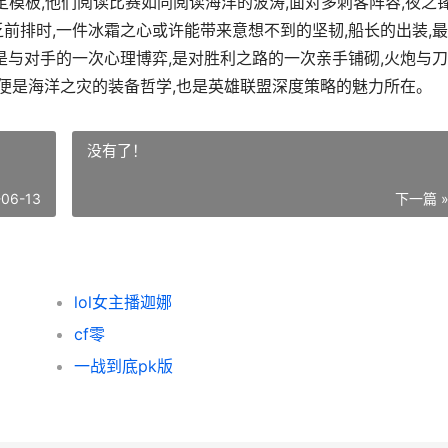
定模板,他们阅读比赛如同阅读海洋的波涛,面对多刺客阵容,夜之
前排时,一件冰霜之心或许能带来意想不到的坚韧,船长的出装,
是与对手的一次心理博弈,是对胜利之路的一次亲手铺砌,火炮与
这便是海洋之灾的装备哲学,也是英雄联盟深度策略的魅力所在。
没有了！
-06-13
下一篇 
lol女主播迦娜
cf零
一战到底pk版