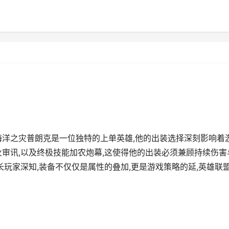
海洋之灾普朗克是一位独特的上单英雄,他的出装选择深刻影响着
火审讯,以及终极技能加农炮幕,这使得他的出装必须兼顾持续伤害
长玩家深知,装备不仅仅是属性的叠加,更是游戏策略的延,英雄联