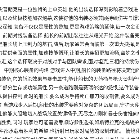
之灾普朗克是一位独特的上单英雄,他的出装选择深刻影响着游戏进
讯,以及终极技能加农炮幕,这使得他的出装必须兼顾持续伤害与爆
家深知,装备不仅仅是属性的叠加,更是游戏策略的延伸,每一次金
 前期对线装备选择 船长的前期出装往往从耀光开始,这件装备
是船长线上压制力的基石,随后,玩家通常会面临第一次重大抉择,
力提供全面的属性,加速技能循环,让船长的连招更加流畅,幽梦之
走,这个选择取决于对线对手与团队需求,面对坦克,三相的持续
。 中期核心装备的构建 游戏进入中期,船长的装备路径将决定他
的装备,它的斩杀效果与暴击属性,能让船长的火药桶与枪火谈判产
了部分生存或功能属性,另一条道路则是赛瑞尔达的怨恨,这件装
队提供控制,此时的船长,要么成为手持死亡镰刀的收割者,要么成
 当游戏步入后期,船长的出装需要应对复杂的团战局面,守护天
,让他能大胆地切入战场放置关键桶子,无尽之刃则将暴击伤害推向
胜负,同时,玩家也可能需要考虑防御性选择,如斯特拉克的挑战护
一件都承载着胜利的希望,也折射出玩家对局势的深刻理解。 情境