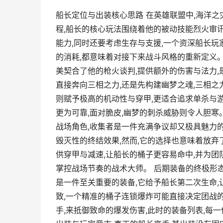
船长定位与出装核心思路 在英雄联盟中,海洋
程,船长的核心玩法围绕着他的被动技能烈火审
能力,同时还要考虑生存与支援,一个资深船长玩
的消耗,都意味着对接下来战斗风格的重新定义。
美契合了他的枪火谈判,提供额外的伤害与法力,
直接奔向三相之力,还是先构建幽梦之魂,三相之
则赋予极高的机动性与穿甲,更适合追求单杀与游
更为可靠,面对脆皮,幽梦的刺杀威胁则令人胆寒
战场角色,收集者是一件充满争议却又极具魅力
毁灭性的终结效果,然而,它的选择也意味着放弃
供穿甲与减速,让船长的桶子更容易命中,并为团
掌控战场节奏的战术大师。 后期装备的终极形态
是一件至关重要的装备,它给予船长第二次生命
致,一个精准的桶子连锁爆炸可能直接决定团战的
手,来抵御致命的爆发伤害,此时的装备列表,每