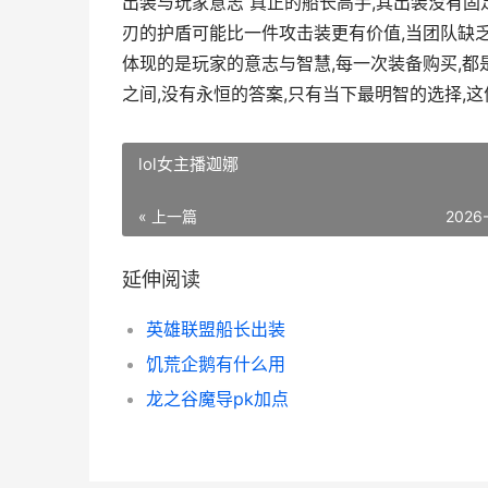
出装与玩家意志 真正的船长高手,其出装没有固
刃的护盾可能比一件攻击装更有价值,当团队缺乏
体现的是玩家的意志与智慧,每一次装备购买,都
之间,没有永恒的答案,只有当下最明智的选择,
lol女主播迦娜
« 上一篇
2026
延伸阅读
英雄联盟船长出装
饥荒企鹅有什么用
龙之谷魔导pk加点