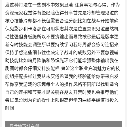
发这种打法在一些副本中效果显著 注意事项与心得，作为
资深玩家我觉得有些经验值得分享首先是冷却管理鬼泣的
核心技能冷却都不长但需要合理分配比如在战斗开始前确
保鬼影步和卡洛都在可用状态其次是位置意识鬼泣虽然机
动性强但身板脆所以不要贪输出而导致被秒最后是版本更
新有时技能会调整所以要持续学习我每周都会练习连招来
保持手感这些细节往往决定了战斗的成败另外不要忽视辅
助技能比如暗月降临和恐惧光环它们能增强整体输出我在
刷图时都会仔细安排技能栏 鬼泣这个职业充满魅力它的技
能组搭配多样让我从未厌倦希望我的经验能给你带来启发
帮你享受游戏的乐趣每个人的操作风格不同所以找到适合
自己的连招和节奏才是关键在朋友开荒时我也会推荐他们
尝试鬼泣因为它的操作上限很高但学习曲线平缓值得投入
时间
巨龙地下城在哪