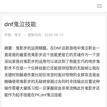
dnf鬼泣技能
作者：
咪子
•
更新时间：2026-06-13
摘要：鬼影步的运用精髓，在DNF这款游戏中鬼泣职业一
直是我的最爱而鬼影步这个技能更是它的灵魂作为一个资
深玩家我对鬼影步的运用可以说达到了熟能生巧的地步鬼
影步不仅是一个位移技能它还能提供短暂的无敌帧让我在
关键时刻躲避伤害比如在攻坚时面对怪物的全屏攻击我会
精确使用鬼影步的无敌帧穿越过去同时寻找输出位置这种
操作需要大量练习但一旦掌握就会非常流畅此外鬼影步还
能作为起手技能在PK,dnf鬼泣技能