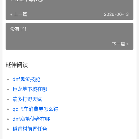
« 上一篇
2026-06-13
没有了！
下一篇 »
延伸阅读
dnf鬼泣技能
巨龙地下城在哪
蒙多打野天赋
qq飞车消费券怎么得
dnf魔笛使者在哪
稻香村前置任务