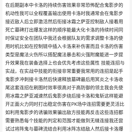
在后期副本中卡洛的持续伤害效果非常恐怖配合鬼影步的
机动性我可以全程覆盖输出使用卡洛时我通常会在鬼影步
接近敌人后立即激活然后衔接冰霜之萨亚控制敌人接着用
死亡墓碑打出爆发这样的顺序能最大化卡洛的持续时间同
时保证安全在团队中我还会根据队友的需求调整卡洛的使
用时机比如在控制链中插入卡洛来补伤害而且卡洛的伤害
类型是魔法火伤所以搭配魔法暴击和火强附魔能进一步提
升效果我在装备选择上也会优先考虑这些属性 技能连招与
实战，在实战中技能的衔接非常重要我常用的连招是起手
鬼影步冲刺接卡洛然后快速释放墓碑最后用冥炎之卡洛收
尾这套连招在刷图时效率很高对于高防御的领主我会先使
用冰霜之萨亚减速然后鬼影步绕后接卡洛和鬼斩这样能避
开正面火力同时打出稳定伤害在PK场中连招需要更灵活比
如利用鬼影步的诱骗效果骗出敌方技能再反击这些连招都
需要熟悉每个技能的判定和范围才能做到无缝连接我还尝
试过将阵鬼与墓碑流结合利用冰阵冻结敌人然后接卡洛爆