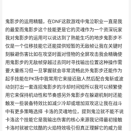
鬼影步的运用精髓，在DNF这款游戏中鬼泣职业一直是我
的最爱而鬼影步这个技能更是它的灵魂作为一个资深玩家
我对鬼影步的运用可以说达到了熟能生巧的地步鬼影步不
仅是一个位移技能它还能提供短暂的无敌帧让我在关键时
刻躲避伤害比如在攻坚时面对怪物的全屏攻击我会精确使
用鬼影步的无敌帧穿越过去同时寻找输出位置这种操作需
要大量练习但一旦掌握就会非常流畅此外鬼影步还能作为
起手技能在PK场中我常用它来接近敌人然后配合鬼斩或波
动剑打出一套连招鬼影步的冷却时间短所以我可以频繁使
用它来保持机动性和节奏感另外鬼影步在躲避机制时还能
触发一些装备特效比如减少冷却或增加双攻这让我在战斗
中有更多策略选择 卡洛的灵魂地位，提到鬼泣就不能不说
卡洛这个技能它是我输出伤害的核心来源我记得最初接触
卡洛时就被它炫酷的火焰特效吸引但真正理解它的威力是