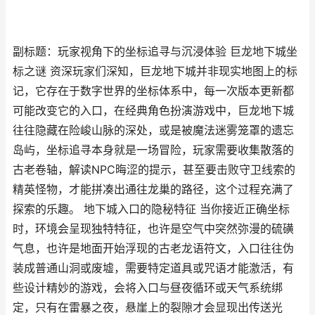
副标题：玩家视角下的坐标追寻与沉浸体验 巨龙地下城坐
标之谜 资深玩家们深知，巨龙地下城并非现实地图上的标
记，它存在于数字世界的坐标体系中，每一次版本更新都
可能改变它的入口，在经典角色扮演游戏中，巨龙地下城
往往隐藏在险峻山脉的深处，或是被魔法迷雾笼罩的遗忘
岛屿，坐标追寻本身就是一场冒险，玩家需要收集散落的
古老卷轴，解读NPC晦涩的提示，甚至要击败守卫线索的
精英怪物，才能拼凑出通往龙巢的路径，这个过程充满了
探索的乐趣。 地下城入口的隐秘特征 当你接近正确坐标
时，环境会呈现独特特征，也许是空气中突然弥漫的硫磺
气息，也许是地面开始浮现的古老龙语符文，入口往往伪
装成普通山洞或废墟，需要特定道具或咒语才能激活，有
些设计精妙的游戏，会将入口与昼夜循环或天气系统绑
定，只有在雷暴之夜，悬崖上的裂隙才会显现出传送光