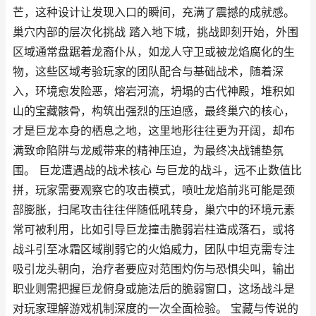
芒，这种设计让发现入口的瞬间，充满了震撼的成就感。
巢穴内部的层次化挑战 踏入地下城，挑战即刻开始，外围
区域通常盘踞着龙裔仆从，如龙人守卫或被龙焰腐化的生
物，这些区域考验玩家的团队配合与基础战术，随着深
入，环境愈发险恶，熔岩河流，坍塌的古代神殿，堆积如
山的宝藏骸骨，构筑出强烈的压迫感，最终巢穴的核心，
才是巨龙本身的栖息之地，这里地形往往更为开阔，却布
满致命陷阱与龙威带来的精神压迫，为最终决战铺垫氛
围。 巨龙遭遇战的战术核心 与巨龙的战斗，远不止数值比
拼，玩家需要观察它的攻击模式，喷吐龙焰前兆可能是颈
部膨胀，扫尾攻击往往伴随低吼转身，巢穴中的环境元素
常可被利用，比如引导巨龙撞击脆弱岩柱造成落石，或将
战斗引至冰霜区域削弱它的火焰威力，团队中坦克需专注
吸引龙头朝向，治疗者要应对范围灼伤与恐惧尖叫，输出
职业则需把握巨龙俯身或施法后的脆弱窗口，这场战斗是
对玩家理解游戏机制深度的一次全面检验。 宝藏与传说的