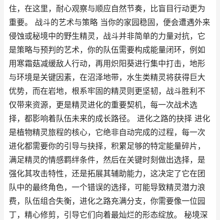
住，在这里，耐心观察与顺应自然节奏，比盲目行动更为
重要。 战斗的艺术与策略 当你的家园稳固，便会遭遇外来
侵蚀或秘境中的野生精灵，战斗并非简单的力量对抗，它
是策略与预判的艺术，你的队伍需要构成能量闭环，例如
用寒霜菇减缓敌人行动，再用炽阳葵进行集中打击，地形
与环境是关键因素，在沼泽地带，水生类精灵将获得巨大
优势，而在岩地，根系牢固的精灵则更坚韧，战斗胜利不
仅带来资源，更是精灵进化的重要契机，每一次战术选
择，都影响着队伍未来的成长路径。 进化之路的抉择 进化
是植物精灵旅程的核心，它绝非自动完成的过程，每一次
进化都需要你的引导与抉择，积累足够的特定能量碎片，
满足精灵的情感羁绊条件，然后在关键时刻做出选择，是
强化其攻击特性，还是拓展其辅助能力，这决定了它在团
队中的最终角色，一个错误的选择，可能导致精灵潜力浪
费，队伍组合失衡，进化之路充满分支，你需要像一位园
丁，精心修剪，引导它们向着最灿烂的形态绽放。 秘境深