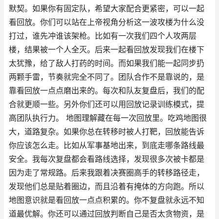
默契。如果你有固定队，希望大家配合更紧密，可以一起
看回放。你们可以站在上帝视角分析这一波攻楼为什么没
打过，谁先冲谁该架枪。比如有一次我们四个人攻两层
楼，结果被一个人全灭。后来一起看回放发现我们在楼下
太犹豫，给了敌人打药的时间。而如果我们能一起同步扔
两颗手雷，节奏就完全不同了。团队合作不是靠说的，是
靠看回放一点点磨出来的。每次和队友复盘后，我们的配
合就更顺一些。另外你们还可以用回放记录训练模式，提
高团队执行力。 地图理解藏在每一次回放里。吃鸡地图很
大，道路复杂。如果你总在转移时被人打靶，回放能告诉
你应该怎么走。比如从军事基地出来，到底走哪条路线最
安全。我每次复盘都会看路线选择，发现很多次被卡都是
因为走了常规路。后来我跟着决赛圈高手的转移路径走，
发现他们总是贴着圈边，而且沿着有掩体的方向跑。所以
地图意识就是看回放一点点积累的。你不复盘就永远不知
道最优解。你还可以通过回放判断自己是否太贪物资，是