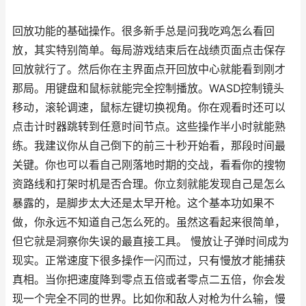
回放功能的基础操作。很多新手总是问我吃鸡怎么看回
放，其实特别简单。每局游戏结束后在战绩页面点击保存
回放就行了。然后你在主界面点开回放中心就能看到刚才
那局。用键盘和鼠标就能完全控制播放。WASD控制镜头
移动，滚轮调速，鼠标左键切换视角。你在观看时还可以
点击计时器跳转到任意时间节点。这些操作半小时就能熟
练。我建议你从自己倒下的前三十秒开始看，那段时间最
关键。你也可以看自己刚落地时期的交战，看看你的搜物
资路线和打架时机是否合理。你立刻就能发现自己是怎么
暴露的，是脚步太大还是太早开枪。这个基本功如果不
做，你永远不知道自己怎么死的。虽然这看起来很简单，
但它就是洞察你失误的最直接工具。 慢放让子弹时间成为
现实。正常速度下很多操作一闪而过，只有慢放才能捕获
真相。当你把速度降到零点五倍或者零点二五倍，你会发
现一个完全不同的世界。比如你和敌人对枪为什么输，慢