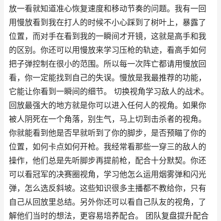
放一看就知道准心恢复速度和移动节奏的问题。我有一回
用慢放看到我在打人的时候不小心踩到了树叶上，暴露了
位置，而对手在看到我的一瞬间才开镜，这就是高手和我
的区别。你还可以用慢放来学习压枪的轨迹，看高手如何
把子弹控制在很小的范围。所以每一次阵亡都请用慢放回
看，你一定能找到自己的失误。慢放是我最推荐的功能，
它能让你看到一瞬间的细节。 切换视角学习敌人的战术。
回放最强大的地方就是你可以进入任何人的视角。如果你
被人阴死在一个角落，别生气，马上切到击杀者的视角。
你就能看到他是否早就听到了你的脚步，是否预瞄了你的
位置，如何卡点如何开枪。我经常看那些一穿三的敌人的
操作，他们总是先听脚步再提前枪，配合十分默契。你还
可以看冠军的决赛圈视角，学习他怎么运用烟雾弹和闪光
弹，怎么选反斜坡。这些知识很多主播都不教给你，只有
自己从回放里总结。另外你还可以看自己队友的视角，了
解他们当时的想法，更容易培养配合。 团队复盘提升配合