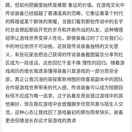
题，但如何把握度始终是难题 象征的价值。在游戏文化中
传说装备已经超越了普通道具的范畴，它象征着某个时代
的辉煌或某个群体的荣耀，当我们看到那些传说中的名字
时总会想起那段开荒的岁月和并肩作战的队友，这种情感
纽带让游戏世界变得人性化，即使装备过时了它在我们心
中的地位依然不可动摇，这就是传说装备独特的文化意
义，有些玩家会把自己获得的传说装备截图留念分享到社
区成为一段佳话，这些回忆千金不换 理性的回归。随着游
戏阅历的增长我逐渐懂得装备只是游戏的一部分而非全
部，真正让我沉浸的是探索新地图的惊喜是副本中的团队
合作是游戏世界带来的代入感，传说装备可以成为短期目
标但不应成为唯一追求，过于执着反而会错过游戏中的其
他美好，现在我在游戏中会放慢脚步欣赏风景与陌生人交
流，这种心态让我找回了游戏最初的那份简单快乐，装备
更迭但情谊长存这才是游戏的真谛