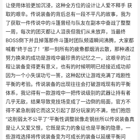
让使用体验更加沉浸，这种全方位的设计让人爱不释手 获
取的艰辛。传说装备的背后总有一段不平凡的故事，我为
了获取一件传说中的斗篷曾经与队友在副本中奋战了整整
一周，每次的团灭都让人沮丧但我们从未放弃，当最终
BOSS倒下并且掉落那件斗篷时团队频道瞬间沸腾，大家都
喊着“终于出了！”那一刻所有的疲惫都烟消云散，那种通过
努力换来的成功是游戏中最珍贵的记忆之一，这艰辛的过
程让装备变得更有意义，也有的时候明明已经接近成功却
因为一个小失误功亏一篑，这种起伏让游戏充满了戏剧性
平衡的考验。传说装备的出现往往会打破游戏现有的平衡
体系，我记得有一款游戏中一把传说级别的武器让持有者
几乎无敌，结果导致竞技场变成了一边倒的局面，官方不
得不紧急削弱它而这又引起了部分玩家的不满，他们抱怨
“这削弱太不公平了”平衡性调整就像走钢丝所以传说装备真
是让人又爱又恨，它既是实力的象征也是平衡的隐患，一
些游戏选择将传说装备变为可成长的装备以延缓平衡问