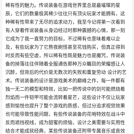
稀有性的魅力。传说装备在游戏世界里总是最璀璨的星
辰，它们的数量极其稀少往往只有顶尖玩家才能拥有，这
种稀有性带来了无尽的追求动力，我至今记得第一次看到
有人穿着传说装备从身边经过时那种震撼的心情，那一刻
它成为了我一直努力的目标，不过稀有也意味着难以企
及，有些玩家为了它熬夜刷怪甚至花钱购买，但真正得到
时反而有些空虚，所以稀有性既是魅力也是魔咒，传说装
备的掉落往往伴随着全服通告那种万众瞩目的荣耀感让人
沉醉，但背后的代价是无数次的失败和重复劳动 设计的艺
术。传说装备的设计是游戏美术的巅峰之作，每一件都有
独一无二的模型和特效，比如一把传说中的剑可能燃烧着
烈焰而一件铠甲可能会流转着星芒，这些设计不仅让玩家
感到愉悦也提升了整个游戏的质感，但过分追求视觉效果
也可能导致性能问题，有些传说装备的花哨特效在战斗中
反而遮挡视线，成为甜蜜的烦恼，设计之美需要与实用性
结合才能成就经典，某些传说装备还附带专属音乐或音效