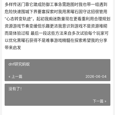
多样传送门靠它建成防御工事急需跑图时我也带一组遇到
危险快速围城下界要塞探索时我用黑曜石固守这招很管用
“心态转变轨迹”，起初我痴迷数量现在更看重利用合理规划
资源游戏节奏变缓但乐趣更浓我意识到游戏不是资源堆砌
而是体验过程 最后一段这些方法来自多次试验每个玩家可
以优化黑曜石获得不是难事游戏精髓在探索希望我的分享
带来启发
dnf研究蚂蚁
« 上一篇
2026-06-04
没有了！
下一篇 »