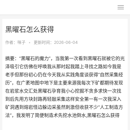
黑曜石怎么获得
作者：
咪子
•
更新时间：2026-06-04
摘要：“黑曜石的魔力”，当我第一次看到黑曜石就被它的光
泽吸引它仿佛在呼唤我从那时起我踏上寻找之路如今我是
老手但那份初心仍在今天我从实践角度谈获得“自然采集经
历”，在广袤地图中地下是主要来源我每次下矿都期待发现
在岩浆水交汇处黑曜石孕育我小心挖掘不贪多求快一次找
到后先用方块封路再轻敲采集这样安全第一有一次我深入
矿洞遇到熔岩怪边躲边采虽然刺激但收获不少“人工制造方
法”，我发明了简便制造术先挖水池倒水,黑曜石怎么获得