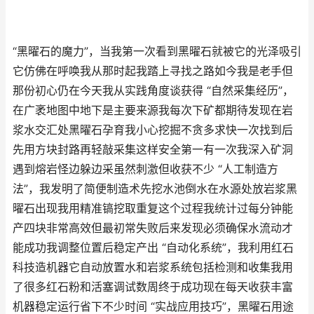
“黑曜石的魔力”，当我第一次看到黑曜石就被它的光泽吸引
它仿佛在呼唤我从那时起我踏上寻找之路如今我是老手但
那份初心仍在今天我从实践角度谈获得 “自然采集经历”，
在广袤地图中地下是主要来源我每次下矿都期待发现在岩
浆水交汇处黑曜石孕育我小心挖掘不贪多求快一次找到后
先用方块封路再轻敲采集这样安全第一有一次我深入矿洞
遇到熔岩怪边躲边采虽然刺激但收获不少 “人工制造方
法”，我发明了简便制造术先挖水池倒水在水源处放岩浆黑
曜石出现我用精准镐挖取重复这个过程我统计过每分钟能
产四块非常高效但最初常失败后来发现必须确保水流动才
能成功我调整位置后稳定产出 “自动化系统”，我利用红石
科技造机器它自动放置水和岩浆系统包括检测和收集我用
了很多红石粉和活塞调试数周终于成功现在每天收获丰富
机器稳定运行省下不少时间 “实战应用技巧”，黑曜石用途