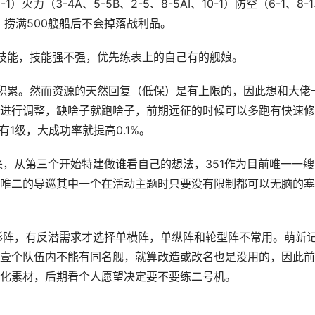
力（3-4A、5-5B、2-5、8-5AI、10-1）防空（6-1、8-
，捞满500艘船后不会掉落战利品。
技能，技能强不强，优先练表上的自己有的舰娘。
积累。然而资源的天然回复（低保）是有上限的，因此想和大佬
进行调整，缺啥子就跑啥子，前期远征的时候可以多跑有快速修
1级，大成功率就提高0.1%。
来，从第三个开始特建做谁看自己的想法，351作为目前唯一一艘
唯二的导巡其中一个在活动主题时只要没有限制都可以无脑的塞
梯形阵，有反潜需求才选择单横阵，单纵阵和轮型阵不常用。萌新
壹个队伍内不能有同名舰，就算改造或改名也是没用的，因此前
化素材，后期看个人愿望决定要不要练二号机。