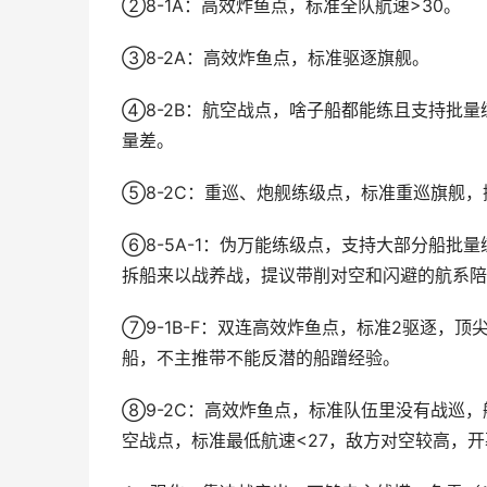
②8-1A：高效炸鱼点，标准全队航速>30。
③8-2A：高效炸鱼点，标准驱逐旗舰。
④8-2B：航空战点，啥子船都能练且支持批
量差。
⑤8-2C：重巡、炮舰练级点，标准重巡旗舰
⑥8-5A-1：伪万能练级点，支持大部分船批量
拆船来以战养战，提议带削对空和闪避的航系陪
⑦9-1B-F：双连高效炸鱼点，标准2驱逐，顶
船，不主推带不能反潜的船蹭经验。
⑧9-2C：高效炸鱼点，标准队伍里没有战巡，航
空战点，标准最低航速<27，敌方对空较高，