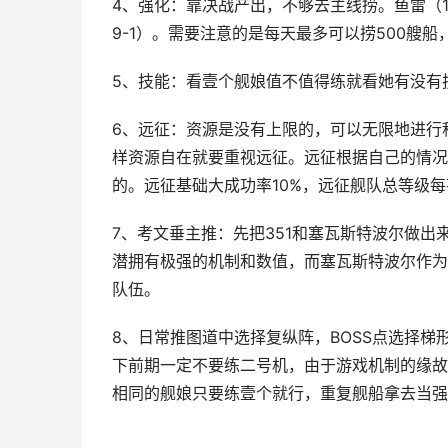
4、强化：靠决战产出，不够去主线捞。鱼雷（1-1）火
9-1）。需要注意的是每天最多可以捞500艘船
5、技能：看壹个舰娘值不值得练就看她有没有
6、远征：资源是没有上限的，可以无限地进行
样资源自在就要重视远征。远征根据自己的情况
的。远征基础大成功率10%，远征舰队总等级每有
7、考文垂主推：先把351和塞瓦斯特波尔做出
潜拥有极强的机制和数值，而塞瓦斯特波尔作为
队伍。
8、日常推图道中选择复纵阵，BOSS点选择
下前期一定不要练二号机，由于游戏机制的缘故
相同的舰娘只要练壹个就行，重复舰船拿去当强