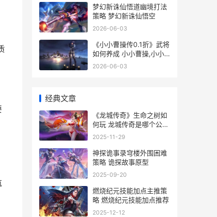
梦幻新诛仙悟道幽境打法
策略 梦幻新诛仙悟空
2026-06-03
《小小曹操传0.1折》武将
质
如何养成 小小曹操,小小
曹操
2026-06-03
经典文章
要
《龙城传奇》生命之树如
何玩 龙城传奇是哪个公司
的
2025-11-29
神探诡事录穹楼外围困难
策略 诡探故事原型
2025-09-20
航
燃烧纪元技能加点主推策
略 燃烧纪元技能加点推荐
2025-12-12