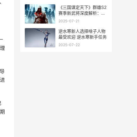
1、
《三国谋定天下》群雄S2
赛季新武将深度解析：策
略和战力的最新碰撞 三国
2025-07-21
谋定天下s8赛季t0阵容一
览表
逆水寒新人选择啥子人物
最受欢迎 逆水寒新手任务
一
2025-07-22
理
导
进
记
期