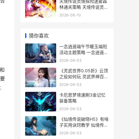
合
天境传说灵境探险迷雾森
林通关策略 天境传说灵境
探险5图解
2026-06-10
猜你喜欢
一念逍遥端午节暖玉端阳
活动主题策略 一念逍遥端
午节活动攻略
2026-06-03
图和
《灵武世界0.05折》云顶
之役如何玩 灵武界神百度
要
百科
2026-06-03
上
卡厄思梦境速刷3金记忆
装备策略
2026-06-03
《仙境传说破晓H5》有啥
子实用诀窍教学 仙境传说
破碎时空指针
2026-06-03