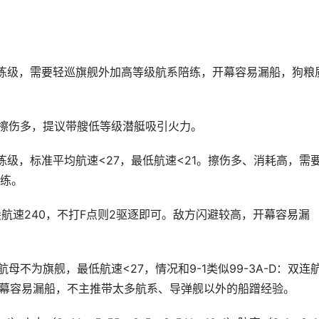
量练级，需要轻巡旗舰外加高等级航系陪练，开幕容易漏船，狗粮
，擦伤多，提议带艘低等级潜艇吸引火力。
练级，标准平均航速<27，最低航速<21。擦伤多、消耗高，需
练。
尖航速240，不打F点则2驱逐即可。敌方闪避较高，开幕容易漏
母不为旗舰，最低航速<27，情况和9-1类似99-3A-D：双连
开幕容易漏船，不主推带太多航系、导弹舰以外的船蹭经验。