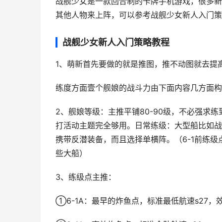
战舰少女是一款回合制的卡牌手机游戏，很多新
其他人物来上阵，可以参考战舰少女新人入门策
战舰少女新人入门策略教程
1、萌新首先要做的就是推图，推不动图就去提
练度方面壹个舰娘的战斗力由下面内容几方面构
2、舰娘等级：主推平铺80-90级，不必强求练到
打活动主题完全够用。日常练级：大型船比如战
携带反潜装备，而且选择单横阵。（6-1前练级点主推
些大船）
3、练级点主推：
①6-1A：最早的炸鱼点，标准最低航速s27