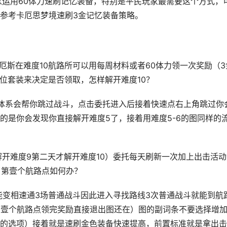
以运用60体力速刷记忆装备，特别是平民玩家最需要这个方式，
参考卡厄思梦境速刷3金记忆装备策略。
卡厄斯在难度10航路所可以用每周材料或者60体力领一次奖励（3
部位套装来决定是否领取，怎样解开难度10？
体系会帮你跳过战斗，点击委托进入后接着快速点右上角跳过你
的是你会发现你直接解开难度5了，接着用难度5-6的图同样的
解开难度9第二天才解开难度10）委托每天刷新一次加上出击活动
了第壹个航路点如何办？
能变相速通3场普通战斗因此进入寻找路线3次普通战斗就能到航
第壹个航路点领完奖励直接退出图还在）图的副词条不要选择增
的选项）接着就是速刷金色装备快速提高，前置标准就是拿出击