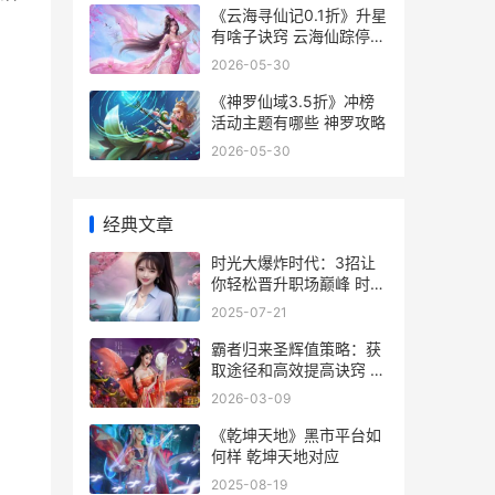
《云海寻仙记0.1折》升星
有啥子诀窍 云海仙踪停更
二年多了
2026-05-30
《神罗仙域3.5折》冲榜
活动主题有哪些 神罗攻略
2026-05-30
经典文章
时光大爆炸时代：3招让
你轻松晋升职场巅峰 时光
大爆炸时代顺序
2025-07-21
霸者归来圣辉值策略：获
取途径和高效提高诀窍 霸
者归来圣辉值获取
2026-03-09
《乾坤天地》黑市平台如
何样 乾坤天地对应
2025-08-19