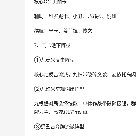
核心C：贝丽卡
辅助：维罗妮卡、小丑、蒂菲拉、妮娅
续航：米卡、蒂菲拉、修女
7、同卡池下阵型：
①九麦米反击阵型
核心走反击流派，九携带破碎突袭，麦依托高闪
②九维米常规输出阵型
九根据对局选择技能：单体作战带破碎极强，群
牌为主，高效获取行动点。
③奶丑吉弃牌流派阵型