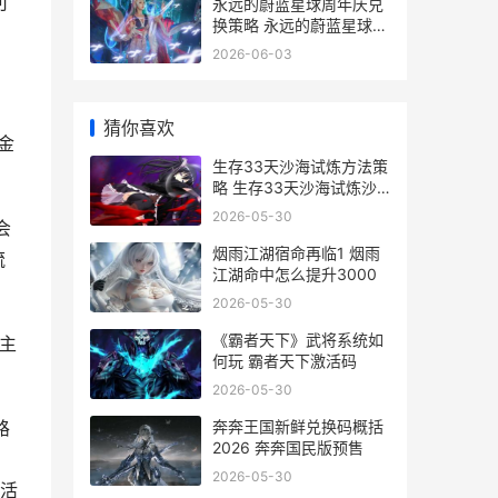
可
永远的蔚蓝星球周年庆兑
换策略 永远的蔚蓝星球手
游官网
2026-06-03
猜你喜欢
金
生存33天沙海试炼方法策
略 生存33天沙海试炼沙
海暴君怎么打
2026-05-30
会
烟雨江湖宿命再临1 烟雨
流
江湖命中怎么提升3000
2026-05-30
《霸者天下》武将系统如
主
何玩 霸者天下激活码
2026-05-30
奔奔王国新鲜兑换码概括
路
2026 奔奔国民版预售
加
2026-05-30
活