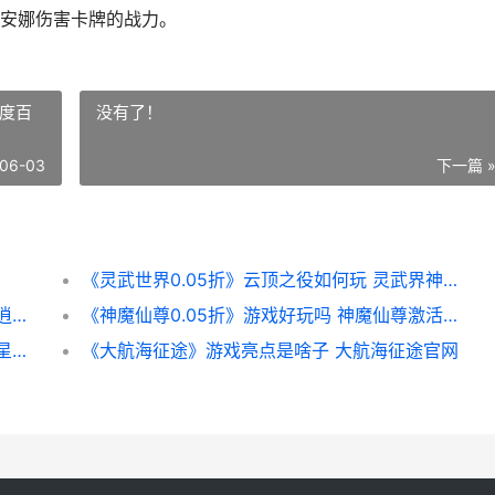
安娜伤害卡牌的战力。
百度百
没有了！
06-03
下一篇 
《灵武世界0.05折》云顶之役如何玩 灵武界神百度百科
一念逍遥端午节暖玉端阳活动主题策略 一念逍遥端午节活动攻略
《神魔仙尊0.05折》游戏好玩吗 神魔仙尊激活码是多少
永远的蔚蓝星球周年庆兑换策略 永远的蔚蓝星球手游官网
《大航海征途》游戏亮点是啥子 大航海征途官网