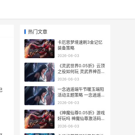
热门文章
卡厄思梦境速刷3金记忆
装备策略
2026-06-03
《灵武世界0.05折》云顶
之役如何玩 灵武界神百度
百科
2026-06-03
，
一念逍遥端午节暖玉端阳
记
活动主题策略 一念逍遥端
午节活动攻略
2026-06-03
《神魔仙尊0.05折》游戏
好玩吗 神魔仙尊激活码是
多少
2026-06-03