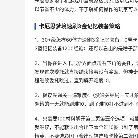
卡厄思梦境手机游戏中当玩家达到30级以后可
以节省不少的体力，不了解如何操作的玩家可以
卡厄思梦境速刷3金记忆装备策略
1、30+级怎样60体力速刷3金记忆装备，0号
3蓝记忆装备1200经验）还可以看出的是啥子
2、当你在进入卡厄斯界面点击右下角的委托，
发现这次委托就直接结束接着没有奖励，但神奇
程继续委托跳过，直到解开难度10。
3、提议先通关一遍难度4（没通关结局一天才
题给的一天就能到难10，到了难10打不过到不
4、只需要100材料解开第二页第壹个选项，就
就继续，不能就退出合出下壹个难10图（到了
精英，不要选彩图（会出现神选项卡掉第二张图