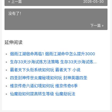
« 上一篇
2026-05-30
没有了！
下一篇 »
延伸阅读
烟雨江湖宿命再临1 烟雨江湖命中怎么提升3000
生存33天沙海试炼方法策略 生存33天沙海试炼沙海暴君怎么打
霸者天下头衔系统如何玩 霸者天下 小说
四圣封神传世炎魔秘境如何玩 封神英雄四圣
维京传奇六道幻境如何玩 维京传奇6季
仙魔劫如何提高转生等级 仙魔劫玩法