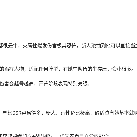
渊都很最牛，火属性爆发伤害极其恐怖，新人池抽到他可以直接当
顶的治疗人物，适配任何阵型，有她在队伍的生存压力会小很多。
后伤害会越叠越高，开荒阶段表现特别亮眼。
升星比SSR容易得多，新人开荒性价比极高，破盾位有她基本就
能获取羁绊加成+战斗能力，优先养自己喜爱的那个。