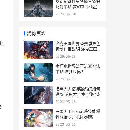
梦幻新诛仙星昼情牵情侣
配对策略 梦幻新诛仙星月
歌
2026-05-30
猜你喜欢
主
洛克王国世界s2赛季异色
机制详细说明 洛克王国世
界s2赛季新服装首爆
2026-05-25
疯狂水世界法王流派方法
策略 疯狂世界2
2026-05-25
暗黑大天使神器系统如何
进阶 暗黑大天使天使圣装
2026-05-25
够
三国天下归心孟获技能爆
料概括 天下归心游戏
2026-05-25