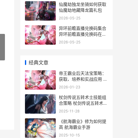
仙魔劫独龙坐骑如何获取
仙魔劫地藏降龙篇礼包
2026-05-25
异环前瞻直播兑换码集合
异环前瞻直播兑换码在哪
领
2026-05-25
»
经典文章
帝王霸业后天法宝策略：
获取、培养和实战应用 帝
王霸业技能可以升多少级
2026-01-23
杖剑传说五转术士技能组
合策略 杖剑传说五转术士
技能搭配
2025-11-28
《航海霸业》修为如何提
高 航海霸业手游
2025-10-15