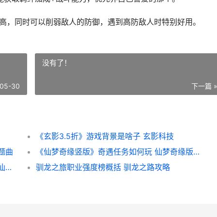
长高，同时可以削弱敌人的防御，遇到高防敌人时特别好用。
没有了！
05-30
下一篇 
《玄影3.5折》游戏背景是啥子 玄影科技
题曲
《仙梦奇缘竖版》奇遇任务如何玩 仙梦奇缘版本:1.03.14
梦幻新诛仙星昼情牵情侣配对策略 梦幻新诛仙星月歌
驯龙之旅职业强度榜概括 驯龙之路攻略