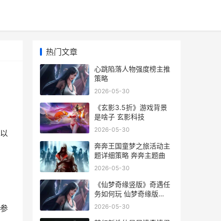
热门文章
心跳陷落人物强度榜主推
策略
2026-05-30
《玄影3.5折》游戏背景
是啥子 玄影科技
2026-05-30
以
奔奔王国童梦之旅活动主
题详细策略 奔奔主题曲
2026-05-30
《仙梦奇缘竖版》奇遇任
务如何玩 仙梦奇缘版
本:1.03.14
2026-05-30
参