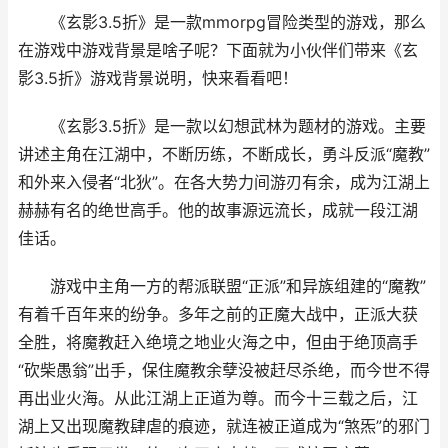
《玄影3.5折》是一款mmorpg冒险类型的游戏，那么
在游戏中游戏背景是啥子呢？下面就为小伙伴们带来《玄
影3.5折》游戏背景说明，快来看看吧！
《玄影3.5折》是一款以幻想武林为题材的游戏。主要
讲述主角在江湖中，不断历练，不断成长，勇斗反派“魔教”
和外来入侵者“北狄”。在各大势力间游刃有余，成为江湖上
赫赫有名的绝世高手。他的故事源远流长，成就一段江湖
佳话。
游戏中主角一方的帮派联盟“正派”和异族组建的“魔教”
有着千百年来的纷争。多年之前的正魔大战中，正派大获
全胜，将魔教赶入绝境之地业火海之中，但由于绝顶高手
“砍柴愚翁”出手，保住魔教余孽没被赶尽杀绝，而今世不得
再出业火海。从此江湖上正道为尊。而今十三载之后，江
湖上又出现魔教肆虐的痕迹，就连被正道成为“煞炁”的邪门