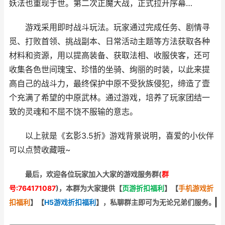
妖法也重现于世。第二次正魔大战，正式拉开序幕…
游戏采用即时战斗玩法。玩家通过完成任务、剧情寻
觅、打败首领、挑战副本、日常活动主题等方法获取各种
材料和资源，用以提高装备、获取法相、收服侠客，还可
收集各色世间瑰宝、珍惜的坐骑、绚丽的时装，以此来提
高自己的战斗力，最终保护中原不受狄族侵犯，缔造了壹
个充满了希望的中原武林。通过游戏，培养了玩家团结一
致的灵魂和不屈不饶不服输的意志。
以上就是《玄影3.5折》游戏背景说明，喜爱的小伙伴
可以点赞收藏哦~
最后，欢迎
各位玩家加入大家的游戏服务群(
群
号:764171087
)，本群为大家提供【
页游折扣福利
】
【
手机游戏折
扣福利
】
【
H5游戏折扣福利
】
，私聊群主即可为无论兄弟们服务。