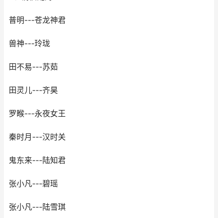
普明---苍龙神君
兽神---玲珑
田不易---苏茹
田灵儿---齐昊
罗睺---永夜女王
秦时月---汉时关
鬼东来---陆知君
张小凡---碧瑶
张小凡---陆雪琪