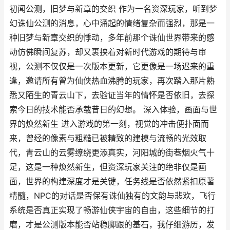
初闻公测，旧梦与新章的交织 作为一名资深玩家，听到梦
幻诛仙公测的消息，心中涌起的情绪复杂而强烈，那是一
种旧梦与新章交织的悸动，多年前那个诛仙世界带来的感
动仿佛瞬间复苏，却又裹挟着对新时代游戏的期待与审
视，公测不仅仅是一次版本更新，它更像是一场迟来的重
逢，邀请所有曾为仙侠热血沸腾的玩家，再次踏入那片熟
悉又陌生的青云山下，去验证当年的情怀是否依旧，去探
索今日的技术能否承载昔日的幻想。 深入体验，画面与世
界的焕然新生 进入游戏的第一刻，视觉的冲击便扑面而
来，曾经的像素与粗糙已被精致的建模与流畅的光效取
代，青云山的云雾缭绕更添真实，河阳城的街巷烟火气十
足，这是一种焕然新生，但资深玩家关注的绝非仅是画
面，世界的构建深度才是关键，任务线是否依然紧扣原著
精髓，NPC的对话是否保有诛仙独有的文韵与悲欢，飞行
系统是否真正实现了畅游仙侠宇宙的自由，这些细节的打
磨，才是公测版本能否站稳脚跟的基石，我仔细游历，发