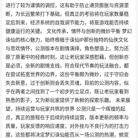
进行了较为谨慎的调控，这有助于防止通货膨胀与资源垄
断，为长远繁荣打下基础，但真正的考验将在玩家数量稳
定后到来，经济系统的自我调节能力，将是游戏能否持续
健康运行的关键。 文化传承，情怀与创新的微妙平衡 梦幻
诛仙的核心魅力，始终根植于诛仙IP那份独特的仙侠文化
与悲欢情怀，公测版本在剧情演绎，角色塑造上，努力还
原了原著中的经典时刻，这让老玩家深感慰藉，但创新亦
是必须，全新的剧情支线，符合现代节奏的玩法融合，都
在尝试拓宽世界的边界，这份平衡颇为微妙，过于守旧会
失去新意，过于创新则会丢失灵魂，目前的公测内容，似
乎在两者之间找到了一个初步的立足点，既让老玩家看到
熟悉的影子，又为新玩家提供了新鲜的探索乐趣。 未来展
望，持续运营与玩家共筑的世界 公测只是一个辉煌的起
点，真正的旅程在于后续的持续运营，版本更新的频率与
质量，玩家反馈的响应速度，对外挂与不良行为的打击力
度，这些都将决定梦幻诛仙能否从一场公测的热潮，蜕变