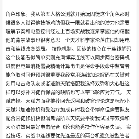
角色印象。我从第五人格公测就开始玩囚徒这个角色那时
候很多人觉得他技能鸡肋但我一眼就看出他的潜力他需要
理解节奏和电量控制经过上百场实战我逐渐掌握他的精髓
他的背景故事也很有意思一个天才科学家沦落庄园却用电
击和连线改变战局。 技能机制。囚徒的核心在于连线解码
这个技能看似简单实则充满博弈连线可以同步两台密码机
进度但电量消耗需要精确计算电击是保命手段命中监管者
能争取时间但预判很重要我经常用连线加速解码在关键时
刻用电击救队友或者逃跑天赋搭配我选择双弹和大心脏这
样可以弥补囚徒自保弱的缺陷也可以带飞轮应对刀气。 天
赋选择。天赋方面我推荐回光返照和破窗理论这是标配小
天赋带加速修机和受治疗加成有时我会带搏命但需要队友
配合囚徒修机快但溜鬼弱所以天赋要平衡我试过带双弹和
大心脏效果最好电击配合飞轮也能秀操作但容易失误。 实
战技巧。实战中连线要优先连最近的两台机避免被监管者