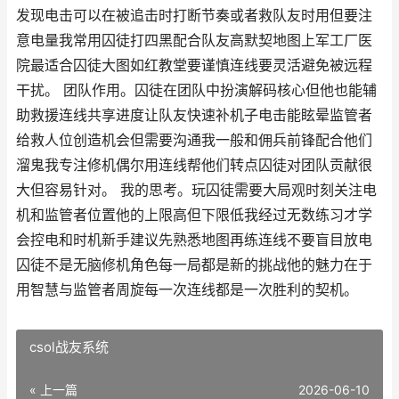
发现电击可以在被追击时打断节奏或者救队友时用但要注
意电量我常用囚徒打四黑配合队友高默契地图上军工厂医
院最适合囚徒大图如红教堂要谨慎连线要灵活避免被远程
干扰。 团队作用。囚徒在团队中扮演解码核心但他也能辅
助救援连线共享进度让队友快速补机子电击能眩晕监管者
给救人位创造机会但需要沟通我一般和佣兵前锋配合他们
溜鬼我专注修机偶尔用连线帮他们转点囚徒对团队贡献很
大但容易针对。 我的思考。玩囚徒需要大局观时刻关注电
机和监管者位置他的上限高但下限低我经过无数练习才学
会控电和时机新手建议先熟悉地图再练连线不要盲目放电
囚徒不是无脑修机角色每一局都是新的挑战他的魅力在于
用智慧与监管者周旋每一次连线都是一次胜利的契机。
csol战友系统
« 上一篇
2026-06-10