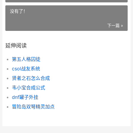
没有了！
下一篇 »
延伸阅读
第五人格囚徒
csol战友系统
贤者之石怎么合成
韦小宝合成公式
dnf罐子外挂
冒险岛双弩精灵加点