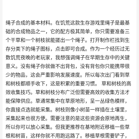
绳子合成的基本材料。在饥荒这款生存游戏里绳子是最基
础的合成物品之一，它的配方极其简单，你只需要准备三
个干草和一个树枝就能搓出一个绳子。打开制作栏找到生
存分类下的绳子图标，点击即可合成。作为一个经历过无
数饥荒夜晚的老玩家，我想强调绳子在早期生存中的关键
意义。没有绳子你就做不出背包，没有背包你只能携带很
少的物品，这会严重影响发展速度。所以每次出门看到草
和树枝都顺手收下，这是积累的重要习惯。 草和树枝的高
效收集技巧。草和树枝分布广泛但需要高效的收集方法才
能保障供应。草通常集中在草原地形，呈一丛绿色模样，
你直接点选就能采集。树枝则像小树苗一样插在土壤里，
采集起来也很方便。需要注意的是这些资源会原地再生，
所以你可以放心采集。但我更推荐在基地附近移植一些草
根和树苗，这样你就不用跑远路了。移植草根需要铲子，