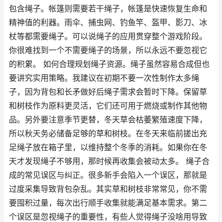
包含绳子。帐篷则需要若干绳子，帐篷是快速恢复生命和
精神值的利器。雨伞、捕虫网、钓鱼竿、盔甲、影刀、冰
杖等都需要绳子。可以说绳子的应用贯穿整个游戏阶段。
你很难找到一个不需要绳子的场景，所以永远不要忽视它
的积累。 如何合理规划绳子资源。绳子虽然容易合成但也
要讲究实用策略。我建议在初期不要一次性制作太多绳
子，因为背包和长矛做好后绳子需求会暂时下降。保留草
和树枝作为原料更灵活，它们还可用于燃烧或制作其他物
品。另外要注意季节更替，冬天草会枯萎繁殖速度下降，
所以秋天务必储备足够的草和树枝。在冬天来临前搓出充
足绳子放在箱子里，以维持整个冬季的消耗。如果你在冬
天才发现绳子不够用，那时候再收集会被动太多。 绳子合
成的常见误区与纠正。很多新手会陷入一个误区，那就是
过度采集导致背包杂乱。其实草和树枝非常常见，你不需
要囤积过量，每次出行顺手收集就能满足基本需求。第二
个误区是忽视绳子的重要性，有些人觉得绳子没啥用导致