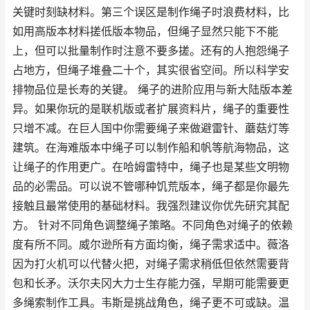
关键时刻缺材料。第三个误区是制作绳子时浪费材料，比
如用高版本材料搓低版本物品，但绳子显然只能下不能
上，但可以批量制作时注意不要多搓。还有的人抱怨绳子
占地方，但绳子堆叠二十个，其实很省空间。所以科学安
排物品位是长寿的关键。 绳子的进阶应用与新大陆版本差
异。如果你玩的是联机版或者扩展资料片，绳子的重要性
只增不减。在巨人国中你需要绳子来做避雷针、蘑菇灯等
建筑。在海难版本中绳子可以制作船和帆等航海物品，这
让绳子的作用更广。在哈姆雷特中，绳子也是某些文明物
品的必需品。可以说不管哪种饥荒版本，绳子都是你最先
接触且最常使用的基础材料。我强烈建议你优先研究其配
方。 针对不同角色调整绳子策略。不同角色对绳子的依赖
度有所不同。威尔逊所有方面均衡，绳子需求适中。薇洛
因为打火机可以代替火把，对绳子需求稍低但依然需要背
包和长矛。沃尔夫冈大力士生存能力强，早期可能需要更
多绳索制作工具。韦斯是挑战角色，绳子更不可或缺。温