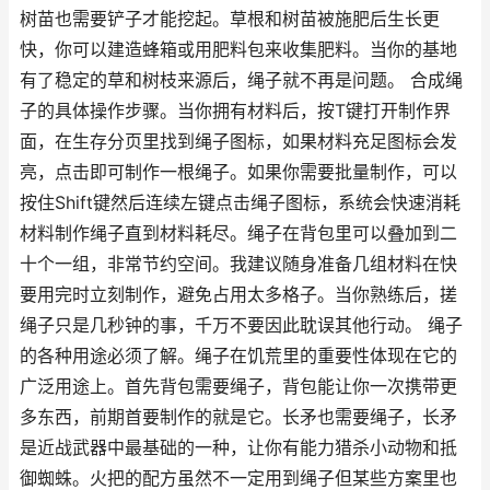
树苗也需要铲子才能挖起。草根和树苗被施肥后生长更
快，你可以建造蜂箱或用肥料包来收集肥料。当你的基地
有了稳定的草和树枝来源后，绳子就不再是问题。 合成绳
子的具体操作步骤。当你拥有材料后，按T键打开制作界
面，在生存分页里找到绳子图标，如果材料充足图标会发
亮，点击即可制作一根绳子。如果你需要批量制作，可以
按住Shift键然后连续左键点击绳子图标，系统会快速消耗
材料制作绳子直到材料耗尽。绳子在背包里可以叠加到二
十个一组，非常节约空间。我建议随身准备几组材料在快
要用完时立刻制作，避免占用太多格子。当你熟练后，搓
绳子只是几秒钟的事，千万不要因此耽误其他行动。 绳子
的各种用途必须了解。绳子在饥荒里的重要性体现在它的
广泛用途上。首先背包需要绳子，背包能让你一次携带更
多东西，前期首要制作的就是它。长矛也需要绳子，长矛
是近战武器中最基础的一种，让你有能力猎杀小动物和抵
御蜘蛛。火把的配方虽然不一定用到绳子但某些方案里也