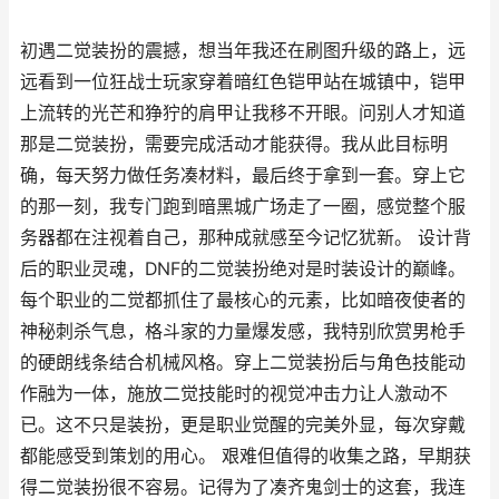
初遇二觉装扮的震撼，想当年我还在刷图升级的路上，远
远看到一位狂战士玩家穿着暗红色铠甲站在城镇中，铠甲
上流转的光芒和狰狞的肩甲让我移不开眼。问别人才知道
那是二觉装扮，需要完成活动才能获得。我从此目标明
确，每天努力做任务凑材料，最后终于拿到一套。穿上它
的那一刻，我专门跑到暗黑城广场走了一圈，感觉整个服
务器都在注视着自己，那种成就感至今记忆犹新。 设计背
后的职业灵魂，DNF的二觉装扮绝对是时装设计的巅峰。
每个职业的二觉都抓住了最核心的元素，比如暗夜使者的
神秘刺杀气息，格斗家的力量爆发感，我特别欣赏男枪手
的硬朗线条结合机械风格。穿上二觉装扮后与角色技能动
作融为一体，施放二觉技能时的视觉冲击力让人激动不
已。这不只是装扮，更是职业觉醒的完美外显，每次穿戴
都能感受到策划的用心。 艰难但值得的收集之路，早期获
得二觉装扮很不容易。记得为了凑齐鬼剑士的这套，我连