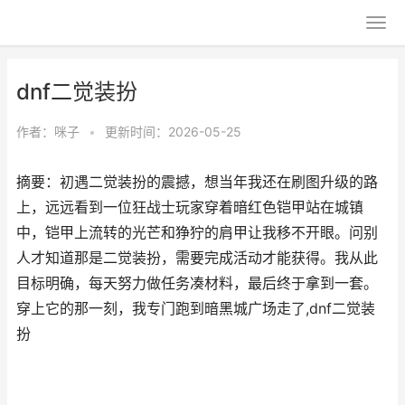
dnf二觉装扮
作者：
咪子
•
更新时间：2026-05-25
摘要：初遇二觉装扮的震撼，想当年我还在刷图升级的路
上，远远看到一位狂战士玩家穿着暗红色铠甲站在城镇
中，铠甲上流转的光芒和狰狞的肩甲让我移不开眼。问别
人才知道那是二觉装扮，需要完成活动才能获得。我从此
目标明确，每天努力做任务凑材料，最后终于拿到一套。
穿上它的那一刻，我专门跑到暗黑城广场走了,dnf二觉装
扮