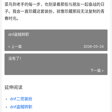
菜鸟到老手的每一步，也刻录着那些与朋友一起奋战的日
子。我会一直珍藏这套装扮，就像珍藏那段无法复制的青
春时光。
dnf盗贼转职
« 上一篇
2026-05-24
没有了！
下一篇 »
延伸阅读
dnf二觉装扮
dnf盗贼转职