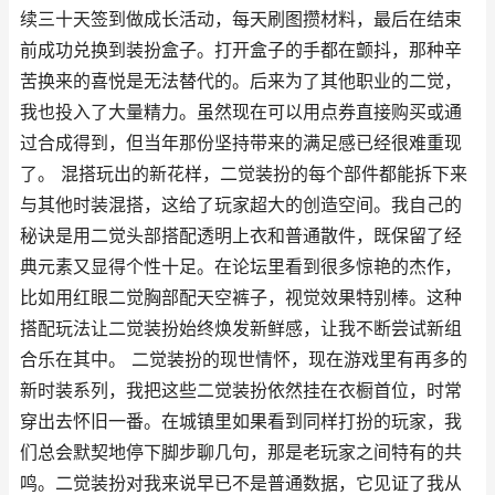
续三十天签到做成长活动，每天刷图攒材料，最后在结束
前成功兑换到装扮盒子。打开盒子的手都在颤抖，那种辛
苦换来的喜悦是无法替代的。后来为了其他职业的二觉，
我也投入了大量精力。虽然现在可以用点券直接购买或通
过合成得到，但当年那份坚持带来的满足感已经很难重现
了。 混搭玩出的新花样，二觉装扮的每个部件都能拆下来
与其他时装混搭，这给了玩家超大的创造空间。我自己的
秘诀是用二觉头部搭配透明上衣和普通散件，既保留了经
典元素又显得个性十足。在论坛里看到很多惊艳的杰作，
比如用红眼二觉胸部配天空裤子，视觉效果特别棒。这种
搭配玩法让二觉装扮始终焕发新鲜感，让我不断尝试新组
合乐在其中。 二觉装扮的现世情怀，现在游戏里有再多的
新时装系列，我把这些二觉装扮依然挂在衣橱首位，时常
穿出去怀旧一番。在城镇里如果看到同样打扮的玩家，我
们总会默契地停下脚步聊几句，那是老玩家之间特有的共
鸣。二觉装扮对我来说早已不是普通数据，它见证了我从