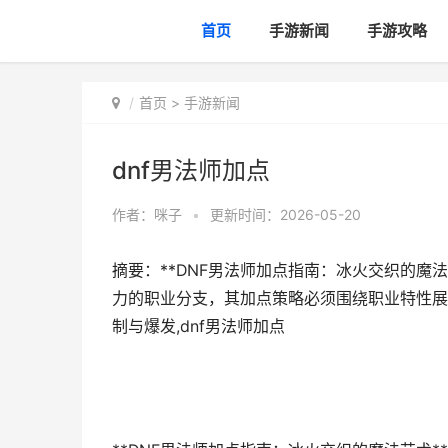
首页
手游新闻
手游攻略
首页
>
手游新闻
dnf男法师加点
作者：
咪子
•
更新时间：2026-05-20
摘要：**DNF男法师加点指南：冰火交织的魔法
力的职业分支，其加点策略必须围绕职业特性展
制与爆发,dnf男法师加点