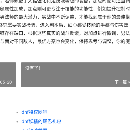
，若你佩戴了大幅强化特定技能等级的装备，加点时便可适当调
额属性加成，加点则可更专注于技能的功能性，例如提升控制时
男法师的最大潜力，实战中不断调整，才能找到属于你的最佳搭
加点终究需要实战检验，进入副本后，细心感受技能的手感与伤害效
链存在缺口，根据这些真实的战斗反馈，对加点进行微调，男法
与面对不同敌人，最优方案也会变化，保持思考与调整，你的魔
没有了！
-05-20
下一篇 
dnf特权网吧
dnf妖精的尾巴礼包