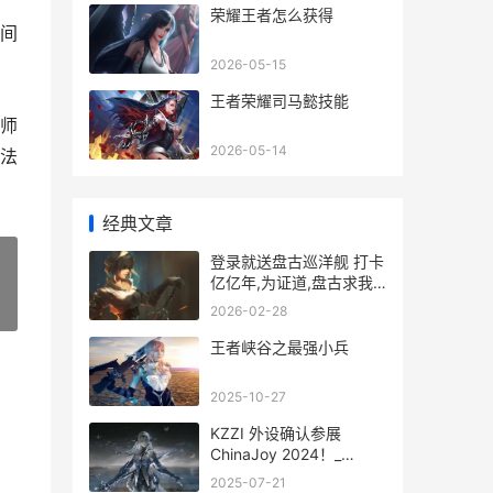
荣耀王者怎么获得
间
2026-05-15
王者荣耀司马懿技能
师
2026-05-14
法
经典文章
登录就送盘古巡洋舰 打卡
亿亿年,为证道,盘古求我
出关!
»
2026-02-28
王者峡谷之最强小兵
2025-10-27
KZZI 外设确认参展
ChinaJoy 2024！_
kennys外设设备
2025-07-21