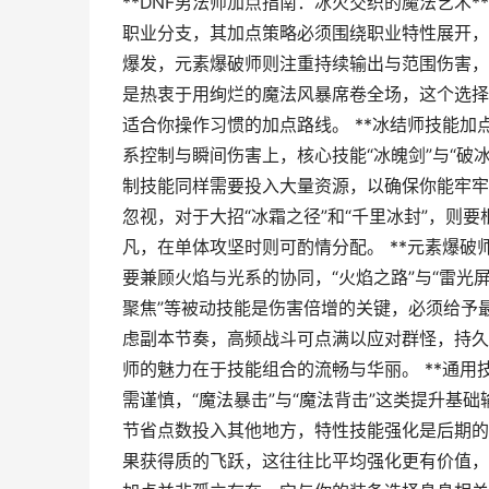
**DNF男法师加点指南：冰火交织的魔法艺术**
职业分支，其加点策略必须围绕职业特性展开，
爆发，元素爆破师则注重持续输出与范围伤害，
是热衷于用绚烂的魔法风暴席卷全场，这个选择
适合你操作习惯的加点路线。 **冰结师技能加
系控制与瞬间伤害上，核心技能“冰魄剑”与“破
制技能同样需要投入大量资源，以确保你能牢牢
忽视，对于大招“冰霜之径”和“千里冰封”，则
凡，在单体攻坚时则可酌情分配。 **元素爆破
要兼顾火焰与光系的协同，“火焰之路”与“雷光
聚焦”等被动技能是伤害倍增的关键，必须给予
虑副本节奏，高频战斗可点满以应对群怪，持久
师的魅力在于技能组合的流畅与华丽。 **通用
需谨慎，“魔法暴击”与“魔法背击”这类提升基
节省点数投入其他地方，特性技能强化是后期的
果获得质的飞跃，这往往比平均强化更有价值，每