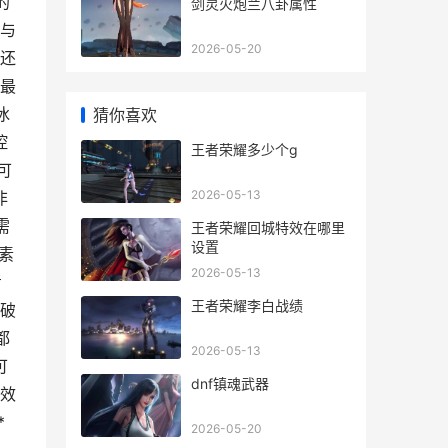
的
剑灵火炮兰八卦属性
与
2026-05-20
还
最
冰
猜你喜欢
控
王者荣耀多少个g
可
2026-05-13
非
需
王者荣耀回城特效在哪里
设置
素
2026-05-13
考
王者荣耀李白战绩
破
都
2026-05-13
可
dnf镇魂武器
效
*
2026-05-20