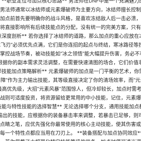
 **职业定位与加点核心思路** 男法师在DNF中是一个充满魅力
男法师通常以冰结师或元素爆破师为主要方向，冰结师擅长控制
加点前首先要明确你的战斗风格，是喜欢冻结敌人后一击必溃，
将直接影响所有后续技能点的分配，没有统一的完美方案，只有
点深度剖析** 若你选择了冰结师的道路，那么加点的重心应放在
冰飞刃”必须优先点满，它们是你连招的起点与终结，寒冰路径等
掌控战场节奏，被动技能如“冰之领悟”能大幅提升伤害，务必不
要根据你的副本需求灵活调整，在需要快速清图的场合，它们价值
师技能加点策略解析** 元素爆破师的加点是一门平衡的艺术，你
屏障”作为主力输出技能，其等级直接决定了你的清场效率，而“元
最高优先级，大招“元素风暴”范围惊人，但冷却较长，加点时需
战则可适度投资，将资源留给更常用的中小技能，记住，元素爆
技能与特性技能的选择智慧** 无论选择哪个分支，通用技能加点
础输出的技能，应根据你的装备暴击率来调整，若暴击已足够，则
点睛之笔，应优先强化你最常使用的核心主动技能，使其伤害或
一个特性点都应当用在刀刃上。 **装备搭配与加点协同效应*