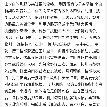
让李白的刷野与突进更为流畅。 刷野发育与节奏掌控 李白
前期以发育为主，优先刷完自家野区到达四级，利用一技
能灵活穿越地形，提升打野效率，四级后寻找机会，观察
边路敌方英雄位置，利用边路野怪或小兵解锁大招后，一
技能两段突进进场，释放二技能与大招进行消耗或击杀，
切记不可盲目先手，要等待敌方控制技能交出后，再进场
收割。 连招技巧与进场时机 基础连招为一技能突进，平
攻，接二技能躲避伤害并减甲，再接平攻触发被动，最后
释放大招，这套连招能打出完整伤害，进阶技巧在于利用
野怪或兵线存大招，先普攻野怪三次，然后一技能两段切
入战场，打出第四次普攻触发被动，瞬间释放二技能与大
招，打完伤害后一技能第三段返回安全位置，这需要玩家
对战场距离有精准把握。 团战思路与敌方克制 团战中李白
切忌第一个进场，他的定位是侧翼刺客，应在团战爆发
后，寻找敌方后排位置，利用边缘目标解锁大招，再飘逸
切入敌方后排，完成击杀后潇洒离去，面对张良，东皇太