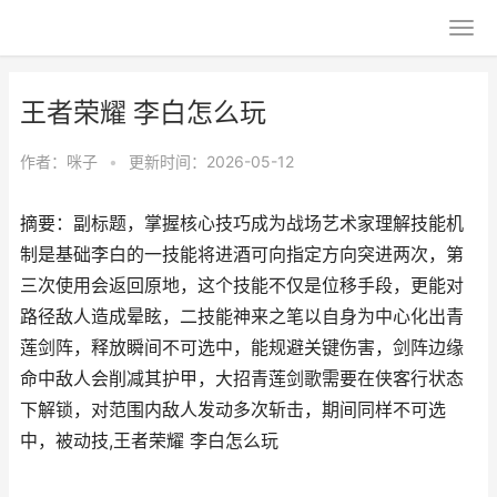
王者荣耀 李白怎么玩
作者：
咪子
•
更新时间：2026-05-12
摘要：副标题，掌握核心技巧成为战场艺术家理解技能机
制是基础李白的一技能将进酒可向指定方向突进两次，第
三次使用会返回原地，这个技能不仅是位移手段，更能对
路径敌人造成晕眩，二技能神来之笔以自身为中心化出青
莲剑阵，释放瞬间不可选中，能规避关键伤害，剑阵边缘
命中敌人会削减其护甲，大招青莲剑歌需要在侠客行状态
下解锁，对范围内敌人发动多次斩击，期间同样不可选
中，被动技,王者荣耀 李白怎么玩