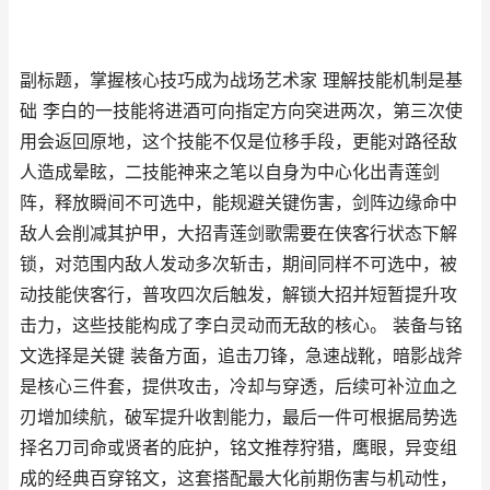
副标题，掌握核心技巧成为战场艺术家 理解技能机制是基
础 李白的一技能将进酒可向指定方向突进两次，第三次使
用会返回原地，这个技能不仅是位移手段，更能对路径敌
人造成晕眩，二技能神来之笔以自身为中心化出青莲剑
阵，释放瞬间不可选中，能规避关键伤害，剑阵边缘命中
敌人会削减其护甲，大招青莲剑歌需要在侠客行状态下解
锁，对范围内敌人发动多次斩击，期间同样不可选中，被
动技能侠客行，普攻四次后触发，解锁大招并短暂提升攻
击力，这些技能构成了李白灵动而无敌的核心。 装备与铭
文选择是关键 装备方面，追击刀锋，急速战靴，暗影战斧
是核心三件套，提供攻击，冷却与穿透，后续可补泣血之
刃增加续航，破军提升收割能力，最后一件可根据局势选
择名刀司命或贤者的庇护，铭文推荐狩猎，鹰眼，异变组
成的经典百穿铭文，这套搭配最大化前期伤害与机动性，