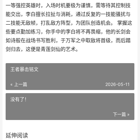
一等强控英雄时，入场时机要极为谨慎，需等待其控制技
能交出，李白擅长拉扯与消耗，通过反复的一技能骚扰与
二技能无敌帧，打乱敌方阵型，为团队创造机会。 掌握这
些要点勤加练习，你手中的李白将不再畏缩，他的长剑会
如诗般在战场书写胜利，于万军之中取敌将首级，而后踏
剑归去，这便是青莲剑仙的艺术。
王者暴击铭文
« 上一篇
2026-05-11
没有了！
下一篇 »
延伸阅读