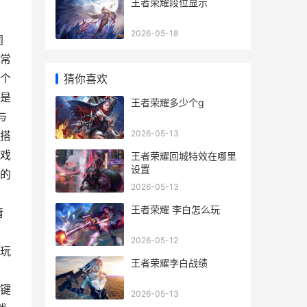
王者荣耀段位显示
2026-05-18
同
常
个
猜你喜欢
是
王者荣耀多少个g
与
2026-05-13
搭
戏
王者荣耀回城特效在哪里
设置
的
2026-05-13
，
王者荣耀 李白怎么玩
清
2026-05-12
玩
王者荣耀李白战绩
键
2026-05-13