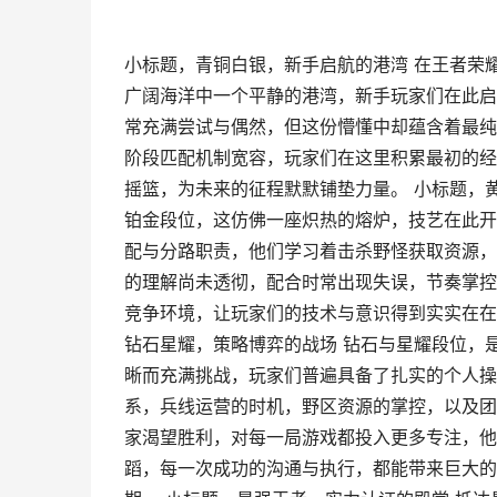
小标题，青铜白银，新手启航的港湾 在王者荣
广阔海洋中一个平静的港湾，新手玩家们在此启
常充满尝试与偶然，但这份懵懂中却蕴含着最纯
阶段匹配机制宽容，玩家们在这里积累最初的经
摇篮，为未来的征程默默铺垫力量。 小标题，
铂金段位，这仿佛一座炽热的熔炉，技艺在此开
配与分路职责，他们学习着击杀野怪获取资源，
的理解尚未透彻，配合时常出现失误，节奏掌控
竞争环境，让玩家们的技术与意识得到实实在在
钻石星耀，策略博弈的战场 钻石与星耀段位，
晰而充满挑战，玩家们普遍具备了扎实的个人操
系，兵线运营的时机，野区资源的掌控，以及团
家渴望胜利，对每一局游戏都投入更多专注，他
蹈，每一次成功的沟通与执行，都能带来巨大的