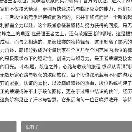
达最强王者段位，意味着玩家的实力获得了官方的认证，进入了游
家们不仅技艺精湛，更拥有快速决策与临场应变的能力，他们对
，王者段位的竞争是持续而激烈的，它并非终点而是一个新的起
利都需全力以赴，这个殿堂象征着坚持与努力获得的回报，是无
巅峰之上的角逐 在最强王者之上，还有荣耀王者的领域，这是根
成就，而与之相连的，是巅峰赛的独特舞台，这里剥离了熟悉的
力角逐，巅峰分数成为衡量玩家在全区乃至全国范围内地位的标
的是极限状态下的稳定性，创造力与领导力，是王者荣耀竞技金
的目光。 小标题，段位之外，心路与收获的旅程 纵观从青铜到
无数玩家心路与收获的浓缩旅程，每个段位都承载着不同的游戏
弈的紧张，认证的喜悦，以及巅峰追逐的热血，段位系统构建了
正的荣耀或许不止于段位图标，更在于过程中结识的伙伴，经历
这条阶梯见证了汗水与智慧，它永远向每一位召唤师敞开，等待
没有了！