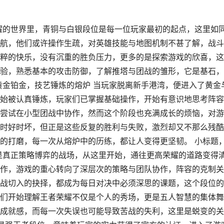
耀的世界里，青铜与白银段位是每一位玩家最初的起点，这里如
航，他们或许操作生疏，对英雄技能与地图机制不甚了解，战斗
粹的快乐，没有沉重的胜负压力，更多的是探索游戏的欣喜，这
验，熟悉基本的攻击防御，了解推塔与团战的雏形，它是基石，
黄金铂金，技艺锤炼的熔炉 当玩家脱离新手港湾，便进入了黄金
始被认真锤炼，玩家们已掌握基础操作，开始有意识地思考阵容
尝试在小型团战中协作，然而这个阶段也充满成长的烦恼，对游
时好时坏，但正是这些反复的胜利与失败，激烈却又不那么残酷
的打磨，每一次从熔炉中的历练，都让人变得更坚韧。 小标题
是真正策略博弈的战场，从这里开始，通往更高荣耀的道路变得
作，游戏的重心转向了深层次的策略与团队协作，阵容的克制关
战切入的抉择，都成为每日对决中必须深思的课题，这个段位的
们开始理解王者荣耀不仅是个人的秀场，更是五人智慧的集体舞
成就感，而每一次失误也可能导致苦战的失利，这里是蜕变的关