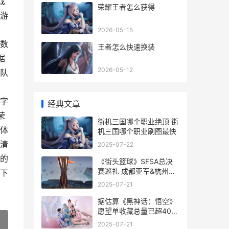
戏
荣耀王者怎么获得
游
2026-05-15
数
王者怎么快速换装
据
2026-05-12
队
字
经典文章
荣
街机三国哪个职业绝顶 街
体
机三国哪个职业刷图最快
清
2025-07-22
的
《街头篮球》SFSA总决
赛巡礼 成都亚军&杭州冠
下
军任重道远_ 《街头篮
2025-07-21
球》官方网站
据估算《黑神话：悟空》
愿望单收藏总量已超400
万_ 黑神话预算
2025-07-21