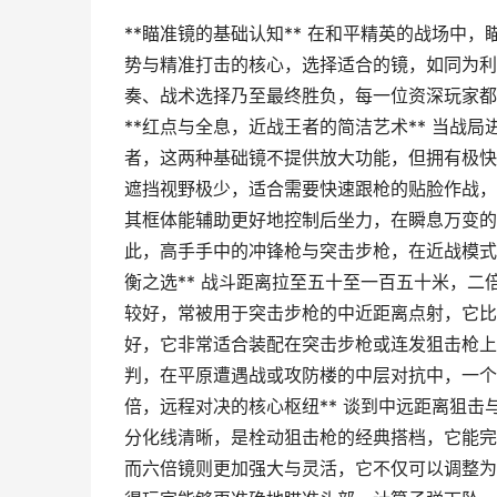
**瞄准镜的基础认知** 在和平精英的战场中
势与精准打击的核心，选择适合的镜，如同为利
奏、战术选择乃至最终胜负，每一位资深玩家都
**红点与全息，近战王者的简洁艺术** 当战
者，这两种基础镜不提供放大功能，但拥有极快
遮挡视野极少，适合需要快速跟枪的贴脸作战，
其框体能辅助更好地控制后坐力，在瞬息万变的
此，高手手中的冲锋枪与突击步枪，在近战模式
衡之选** 战斗距离拉至五十至一百五十米，
较好，常被用于突击步枪的中近距离点射，它比
好，它非常适合装配在突击步枪或连发狙击枪上
判，在平原遭遇战或攻防楼的中层对抗中，一个
倍，远程对决的核心枢纽** 谈到中远距离狙
分化线清晰，是栓动狙击枪的经典搭档，它能完
而六倍镜则更加强大与灵活，它不仅可以调整为