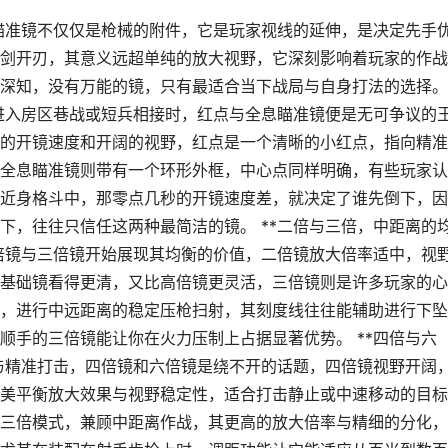
，瞄准镜不仅仅是枪械的附件，它是玩家视线的延伸，是决定先手
剑开刃，其意义远超单纯的放大视野，它深刻影响着玩家的作战
深知，没有万能的镜，只有最适合当下战局与自身打法的选择。
局进入房区巷战或短兵相接时，红点与全息瞄准镜便是无可争议的
的开镜速度和开阔的视野，红点是一个清晰的小红点，指向精准
全息瞄准镜则带有一个环形外框，中心点同样明确，有些玩家认
近身格斗中，那零点几秒的开镜速度差，就决定了谁先倒下，因
下，往往只信任这两种最简洁的镜。 **二倍与三倍，中距离的
二倍镜与三倍镜开始展现其均衡的价值，二倍镜放大倍率适中，视
基础镜看得更清，又比高倍镜更灵活，三倍镜则是许多玩家的心
，进行中远距离的稳定压枪扫射，其刻度线往往能辅助进行下坠
顺手的三倍镜能让你在火力压制上占据显著优势。 **四倍与六
击与精准打击，四倍镜和六倍镜是绕不开的话题，四倍镜视野开阔
美平衡放大效果与视野稳定性，适合打击静止或中速移动的目标
三倍模式，兼顾中距离作战，其更高的放大倍率与精细的分化，