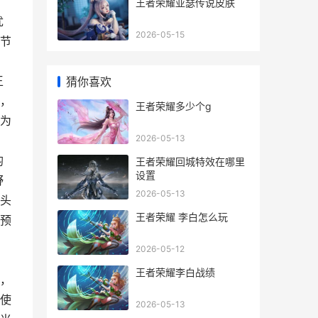
王者荣耀亚瑟传说皮肤
优
2026-05-15
节
王
猜你喜欢
，
王者荣耀多少个g
为
2026-05-13
均
王者荣耀回城特效在哪里
设置
野
2026-05-13
头
王者荣耀 李白怎么玩
预
2026-05-12
，
王者荣耀李白战绩
，
使
2026-05-13