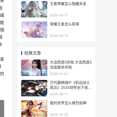
米
王者荣耀怎么隐藏关系
倍
威
2026-05-11
能
荣耀王者怎么获得
镜
2026-05-15
择
多
，
经典文章
家
大话西游2存档 大话西游2
眼
浴血版本存档
的
2025-10-07
万代最畅销IP《机动战士
高达》2025财年创下收新
高！_ 万代知名度
2025-08-11
我的世界怎么做烈焰棒
2025-10-23