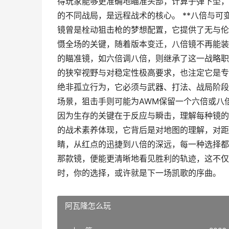
得玩家能够更准确地瞄准头部，计算子弹下坠，
的不同战局，是远程战术的核心。 **八倍与可
镜曾是栓动狙击枪的梦想配置，它提供了无与伦
慑全场的关键，随着版本变迁，八倍镜不再能装
的瞄准镜，如六倍调八倍，则继承了这一战略职
的狭窄视野与对稳定性极高要求，也注定它是专精
绝非孤立行为，它必须与武器、打法、战局阶段
场景，狙击手则可能为AWM保留一个六倍或八
因为生存的关键在于反应与瞬击，理解每种镜的
的战术素养体现，它背后是对地图的理解，对距
睛，从红点的迅捷到八倍的深远，每一种选择都
那款镜，便能更清晰地看见胜利的轨迹，这不仅
时，你的选择，或许就是下一场凯歌的序曲。
阿瓦隆怎么玩