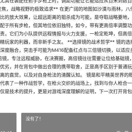
尤其在装配在射手步枪上时，调距功能让它能适应从百米到数百
变焦，战略视野的极致追求** 在更广阔的地图如沙漠与雨林，八
比的放大效果，让超远距离的狙杀成为可能，是夺取战略要地，
配于所有步枪，但其地位依旧独特，如今，带有更高倍率调整功
责，它们为小队提供远程情报与火力支援，一枪定乾坤，但高倍
玩家的利器，而非新手之友。 **选择镜的战术哲学** 镜的选
深度融合，突击手可能为M416配备红点与三倍镜切换，以适应
倍镜，专注远程威胁，在决赛圈，高倍镜往往需要让位给基础镜
优劣，并在背包中做出合理的携带取舍，正是高手区别于普通玩
离的直觉，以及对自身枪法的清醒认知。 镜是和平精英世界的
代表了一种作战哲学，在枪火交织的战场上，找到与你人枪合一
仅是技术的提升，更是对游戏深度理解的证明，下一次打开背包
没有了！