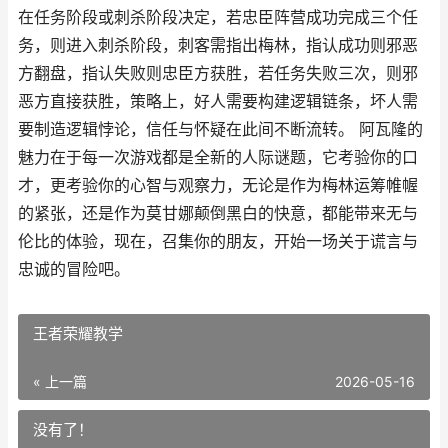
在任务阶段或刺杀阶段决定，若忠臣阵营成功完成三个任
务，则进入刺杀阶段，刺客需指出梅林，指认成功则邪恶
方翻盘，指认失败则忠臣方获胜，若任务失败三次，则邪
恶方直接获胜，策略上，好人需要构建逻辑链条，坏人需
要制造逻辑悖论，信任与怀疑在此间不断流转。 阿瓦隆的
魅力在于每一次游戏都是全新的人际谜题，它考验你的口
才，更考验你的心智与观察力，无论是作为梅林运筹帷幄
的紧张，还是作为莫甘娜颠倒黑白的快意，都能带来无与
伦比的体验，现在，召集你的朋友，开始一场关于谎言与
忠诚的冒险吧。
王者荣耀教学
« 上一篇
2026-05-16
没有了！