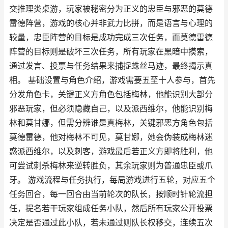
交推理类桌游，玩家被秘密分为正义的忠臣与邪恶的莫德
雷德阵营，游戏的核心并非武力比拼，而是语言与心理的
较量，忠臣阵营的目标是成功完成三次任务，而莫德雷德
阵营的目标则是破坏三次任务，所有玩家在黑暗中摸索，
通过发言、投票与任务结果来捕捉蛛丝马迹，最终揭示真
相。 基础设置与角色介绍，游戏需要五至十人参与，首先
分发角色卡，关键正义方角色包括梅林，他能识别大部分
邪恶玩家，但必须隐藏自己，以及派西维尔，他能识别梅
林和莫甘娜，但需分辨谁是真梅林，关键邪恶方角色包括
莫德雷德，他对梅林不可见，莫甘娜，她会伪装成梅林迷
惑派西维尔，以及刺客，游戏最后若正义方即将胜利，他
可尝试刺杀梅林来逆转胜负，其余玩家则为普通忠臣或爪
牙。 游戏流程与任务执行，每局游戏进行五轮，对应五个
任务回合，每一回合由当前轮次的队长，按顺时针轮流担
任，提名若干玩家组成任务小队，然后所有玩家公开投票
决定是否通过此小队，若未通过则队长权移交，连续五次