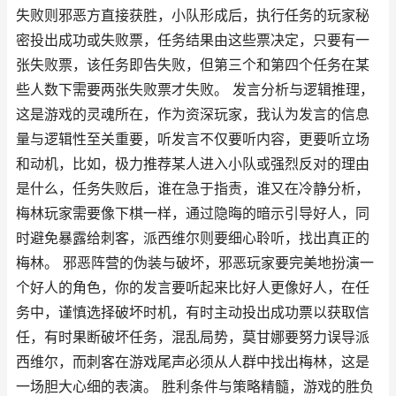
失败则邪恶方直接获胜，小队形成后，执行任务的玩家秘
密投出成功或失败票，任务结果由这些票决定，只要有一
张失败票，该任务即告失败，但第三个和第四个任务在某
些人数下需要两张失败票才失败。 发言分析与逻辑推理，
这是游戏的灵魂所在，作为资深玩家，我认为发言的信息
量与逻辑性至关重要，听发言不仅要听内容，更要听立场
和动机，比如，极力推荐某人进入小队或强烈反对的理由
是什么，任务失败后，谁在急于指责，谁又在冷静分析，
梅林玩家需要像下棋一样，通过隐晦的暗示引导好人，同
时避免暴露给刺客，派西维尔则要细心聆听，找出真正的
梅林。 邪恶阵营的伪装与破坏，邪恶玩家要完美地扮演一
个好人的角色，你的发言要听起来比好人更像好人，在任
务中，谨慎选择破坏时机，有时主动投出成功票以获取信
任，有时果断破坏任务，混乱局势，莫甘娜要努力误导派
西维尔，而刺客在游戏尾声必须从人群中找出梅林，这是
一场胆大心细的表演。 胜利条件与策略精髓，游戏的胜负