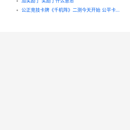
加奖励了 奖励了什么意思
公正竞技卡牌《千机阵》二测今天开始 公平卡牌游戏