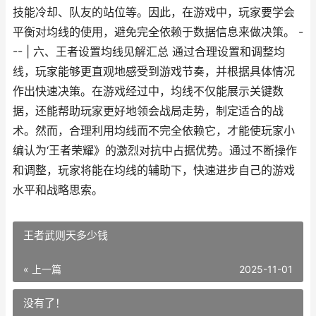
技能冷却、队友的站位等。因此，在游戏中，玩家要学会
平衡对均线的使用，避免完全依赖于数据信息来做决策。 -
-- | 六、王者设置均线见解汇总 通过合理设置和调整均
线，玩家能够更直观地感受到游戏节奏，并根据具体情况
作出快速决策。在游戏经过中，均线不仅能展示关键数
据，还能帮助玩家更好地领会战局走势，制定适合的战
术。然而，合理利用均线而不完全依赖它，才能使玩家小
编认为‘王者荣耀》的激烈对抗中占据优势。通过不断操作
和调整，玩家将能在均线的辅助下，快速进步自己的游戏
水平和战略思索。
王者武则天多少钱
« 上一篇
2025-11-01
没有了！