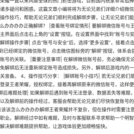
荣耀一直以来风靡全球的热门射击游戏，目前国内玩家非常追捧
诸多疑问和困惑。这篇文章小编将将为无论兄弟们详细介绍微信
操作技巧，帮助无论兄弟们顺利完成解绑步骤，让无论兄弟们能
么办办办办正确解绑？ |查看账号绑定情形| 要解绑微信账号与
主界面后点击右上角的“设置”按钮。在设置界面中找到“账号与
解绑操作步骤| 点击“账号与安全”后，选择“更多设置”，接着点
到已经绑定的微信账号，点击微信图标旁的“解绑”按钮，体系会
号的关联。 |重要注意事项| 在解绑微信账号前，务必确保无
免解绑后无法重新绑定账号造成损失。另外，解绑后游戏内的一
准备。 4、操作技巧分享： |解绑账号小技巧| 若无论兄弟们
登录王者荣耀，授权绑定，接着再解绑原来的微信账号，这样便
绑后难题处理| 如果解绑后遇到账号无法登录、数据丢失等难题
以及解绑前的操作经过，客服会帮助无论兄弟们尽快恢复账号的
该该该该怎么办办办办解绑王者荣耀并不复杂，但在操作时需要注
职业。解绑经过中如有难题，及时与客服联系寻求帮助一个明智
解决解绑难题提供帮助，让游戏体验更加顺畅愉快。