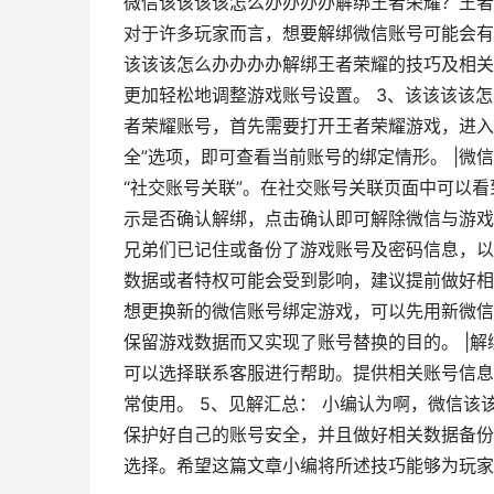
微信该该该该怎么办办办办解绑王者荣耀？王者
对于许多玩家而言，想要解绑微信账号可能会有
该该该怎么办办办办解绑王者荣耀的技巧及相关
更加轻松地调整游戏账号设置。 3、该该该该怎
者荣耀账号，首先需要打开王者荣耀游戏，进入
全”选项，即可查看当前账号的绑定情形。 |微信
“社交账号关联”。在社交账号关联页面中可以看
示是否确认解绑，点击确认即可解除微信与游戏账
兄弟们已记住或备份了游戏账号及密码信息，以
数据或者特权可能会受到影响，建议提前做好相关
想更换新的微信账号绑定游戏，可以先用新微信
保留游戏数据而又实现了账号替换的目的。 |解
可以选择联系客服进行帮助。提供相关账号信息
常使用。 5、见解汇总： 小编认为啊，微信
保护好自己的账号安全，并且做好相关数据备份
选择。希望这篇文章小编将所述技巧能够为玩家