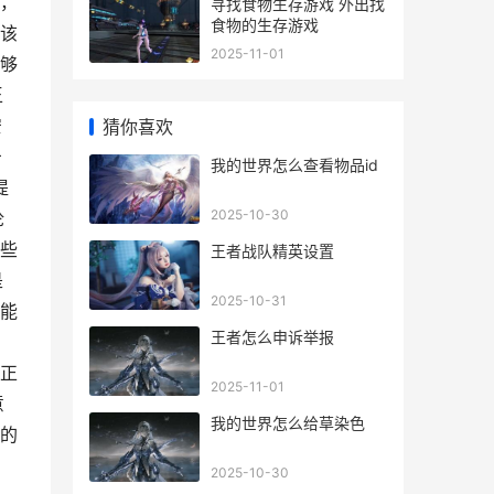
，
寻找食物生存游戏 外出找
食物的生存游戏
该
2025-11-01
够
王
安
猜你喜欢
击
我的世界怎么查看物品id
提
2025-10-30
论
些
王者战队精英设置
是
2025-10-31
能
王者怎么申诉举报
，
正
2025-11-01
意
我的世界怎么给草染色
的
2025-10-30