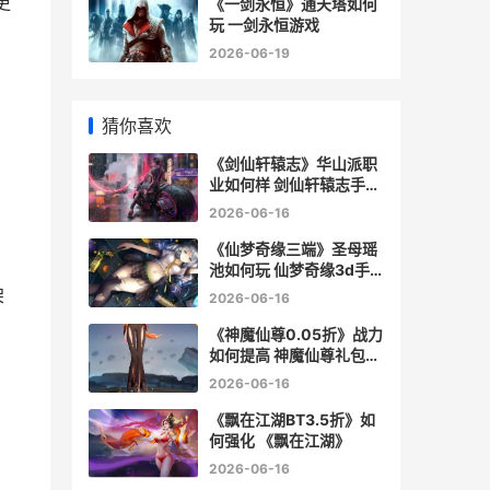
更
《一剑永恒》通天塔如何
玩 一剑永恒游戏
2026-06-19
猜你喜欢
《剑仙轩辕志》华山派职
业如何样 剑仙轩辕志手游
官网
2026-06-16
《仙梦奇缘三端》圣母瑶
池如何玩 仙梦奇缘3d手
游
架
2026-06-16
《神魔仙尊0.05折》战力
如何提高 神魔仙尊礼包领
取
2026-06-16
《飘在江湖BT3.5折》如
何强化 《飘在江湖》
2026-06-16