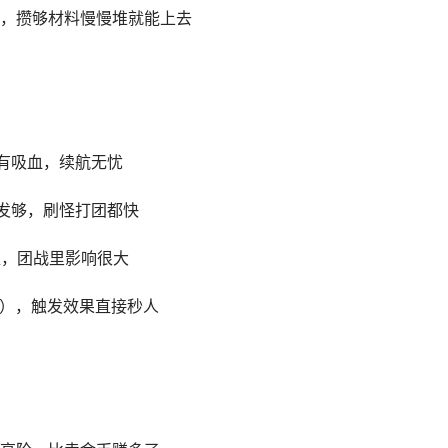
，攒够材料慢慢堆就能上去
有吸血，续航无忧
发够，刷怪打团都快
扛，团战里影响很大
戒），触发效果直接秒人