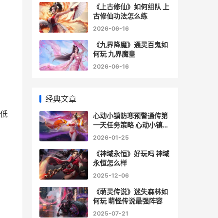
《上古修仙》如何组队 上
古修仙功法怎么练
2026-06-16
《九界降魔》通灵百鬼如
何玩 九界魔皇
2026-06-16
经典文章
低
心动小镇防寒预警通传第
一天任务策略 心动小镇世
界完整版破解版下载
2026-01-25
《神域永恒》好玩吗 神域
永恒怎么样
2025-12-06
《萌灵传说》迷失森林如
何玩 萌怪传说最强阵容
2025-07-21