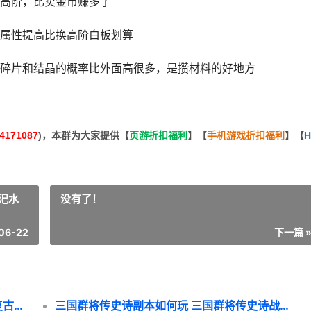
高阶，比卖金币赚多了
属性提高比换高阶白板划算
碎片和结晶的概率比外面高很多，是攒材料的好地方
4171087
)，本群为大家提供【
页游折扣福利
】
【
手机游戏折扣福利
】
【
H
汜水
没有了！
06-22
下一篇 
维京传奇复古大陆神戒如何获取 维京传奇复古大陆带什么属性
三国群将传史诗副本如何玩 三国群将传史诗战役汜水关