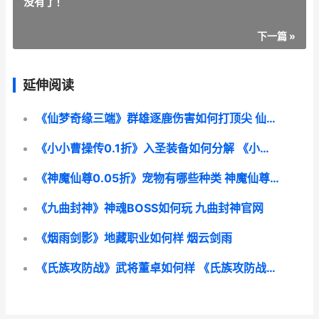
没有了！
下一篇 »
延伸阅读
《仙梦奇缘三端》群雄逐鹿伤害如何打顶尖 仙梦奇缘架设
《小小曹操传0.1折》入圣装备如何分解 《小小曹操传》
《神魔仙尊0.05折》宠物有哪些种类 神魔仙尊礼包领取
《九曲封神》神魂BOSS如何玩 九曲封神官网
《烟雨剑影》地藏职业如何样 烟云剑雨
《氏族攻防战》武将董卓如何样 《氏族攻防战》小说