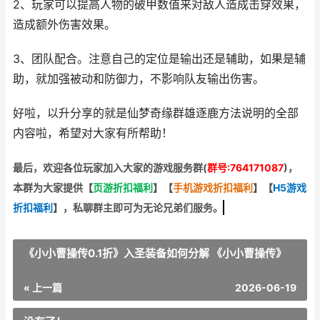
2、玩家可以提高人物的破甲数值来对敌人造成击穿效果，
造成额外伤害效果。
3、团队配合。注意自己的定位是输出还是辅助，如果是辅
助，就加强被动和防御力，不影响队友输出伤害。
好啦，以升分享的就是仙梦奇缘群雄逐鹿方法说明的全部
内容啦，希望对大家有所帮助！
最后，欢迎
各位玩家加入大家的游戏服务群(
群号:764171087
)，
本群为大家提供【
页游折扣福利
】
【
手机游戏折扣福利
】
【
H5游戏
折扣福利
】
，私聊群主即可为无论兄弟们服务。
《小小曹操传0.1折》入圣装备如何分解 《小小曹操传》
« 上一篇
2026-06-19