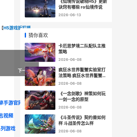
《仙境传说破晓H5》更新
诀窍有哪些 ro仙境传说
2026-06-13
【
H5游戏折扣福
猜你喜欢
卡厄思梦境二队配队主推
策略
2026-06-08
疯狂水世界鳌蟹实验室打
下一篇 »
法策略 疯狂水世界鳌蟹怎
么获取
2026-06-08
《一念剑歌》神策如何玩
一剑一念的原型
卓手游官网
2026-06-08
志视频
《斗圣传说》契约兽如何
样 斗战圣传怎么样
系列游戏
2026-06-08