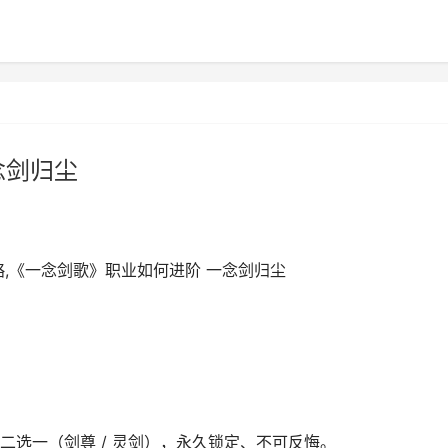
念剑归尘
,《一念剑歌》职业如何进阶 一念剑归尘
二选一（剑尊 / 灵剑），永久锁定、不可反悔。