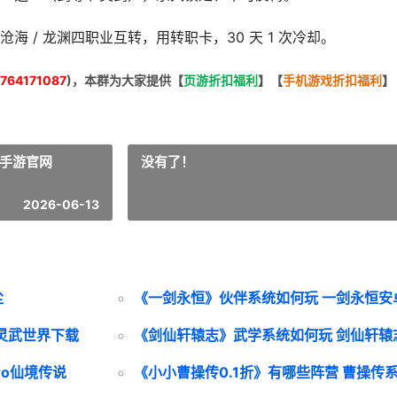
/ 沧海 / 龙渊四职业互转，用转职卡，30 天 1 次冷却。
764171087
)，本群为大家提供【
页游折扣福利
】
【
手机游戏折扣福利
】
卓手游官网
没有了！
2026-06-13
尘
《一剑永恒》伙伴系统如何玩 一剑永恒安
 灵武世界下载
《剑仙轩辕志》武学系统如何玩 剑仙轩辕
ro仙境传说
《小小曹操传0.1折》有哪些阵营 曹操传