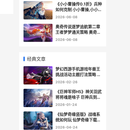
《小小曹操传0.1折》兵种
如何克制 小小曹操,小小
曹操
2026-06-08
奥奇传说逐梦追航第二章
王者梦梦通关策略 奥奇传
说逐兔秋月末炎
2026-06-08
经典文章
梦幻西游手机游戏年兽王
挑战活动主题打法策略 梦
幻西游手机游戏
2026-02-26
《巨神军师H5》神关羽武
将将魂是啥子 巨神兵到底
是什么
2026-01-24
《仙梦奇缘竖版》战魂系
统如何玩 仙梦奇缘下载链
接
2026-04-24