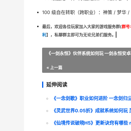
100 级自在转职（跨职业）
：神策 / 梦华 
最后，欢迎
各位玩家加入大家的游戏服务群(
群号:
利
】
，私聊群主即可为无论兄弟们服务。
《一剑永恒》伙伴系统如何玩 一剑永恒安
« 上一篇
延伸阅读
《一念剑歌》职业如何进阶 一念剑归
《灵武世界0.05折》成就系统如何玩
《仙境传说破晓H5》更新诀窍有哪些 