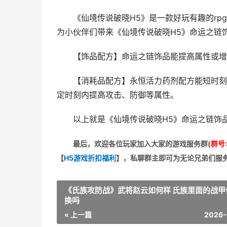
《仙境传说破晓H5》是一款好玩有趣的r
为小伙伴们带来《仙境传说破晓H5》命运之链
【饰品配方】命运之链饰品能提高属性或增
【消耗品配方】永恒活力药剂配方能短时刻
定时刻内提高攻击、防御等属性。
以上就是《仙境传说破晓H5》命运之链饰
最后，欢迎
各位玩家加入大家的游戏服务群(
群号:
【
H5游戏折扣福利
】
，私聊群主即可为无论兄弟们服
《氏族攻防战》武将赵云如何样 氏族里面的战甲
换吗
« 上一篇
2026-