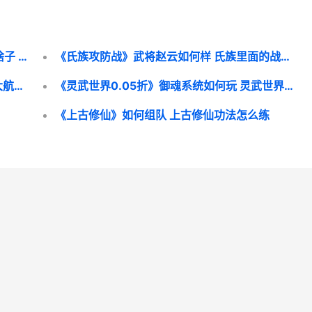
《仙境传说破晓H5》命运之链饰品属性是啥子 仙境传说破损的装备值得买吗
《氏族攻防战》武将赵云如何样 氏族里面的战甲值得换吗
《大航海征途》船长红毛埃里克如何升星 大航海征途官网
《灵武世界0.05折》御魂系统如何玩 灵武世界星耀版
《上古修仙》如何组队 上古修仙功法怎么练