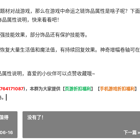
pg题材对战游戏，那么在游戏中命运之链饰品属性是啥子呢？下
饰品属性说明，快来看看吧！
强技能效果，部分饰品还有保护技能等。
恢复大量生活值和魔法值，有持续回复效果。神奇增幅卷轴可在
品属性说明，喜爱的小伙伴可以点赞收藏哦~
764171087
)，本群为大家提供【
页游折扣福利
】
【
手机游戏折扣福利
】
务。
值得
没有了！
06-16
下一篇 