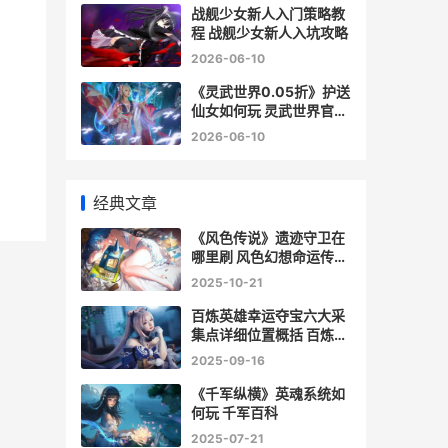
战舰少女新人入门策略教
程 战舰少女新人入坑攻略
2026-06-10
《灵武世界0.05折》护送
仙女如何玩 灵武世界官网
版
2026-06-10
经典文章
《风色传说》遗迹守卫在
哪里刷 风色幻想命运传说
手游官网
2025-10-21
百炼英雄幸运夺宝六大采
集点详细位置概括 百炼英
雄幸运夺宝采集点在哪里
2025-09-16
《千军纵横》英魂系统如
何玩 千军百科
2025-07-21