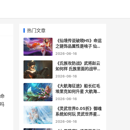
热门文章
《仙境传说破晓H5》命运
之链饰品属性是啥子 仙境
传说破损的装备值得买吗
2026-06-16
《氏族攻防战》武将赵云
如何样 氏族里面的战甲值
得换吗
2026-06-16
《大航海征途》船长红毛
有
埃里克如何升星 大航海征
》命
途官网
2026-06-16
吗
《灵武世界0.05折》御魂
系统如何玩 灵武世界星耀
版
2026-06-16