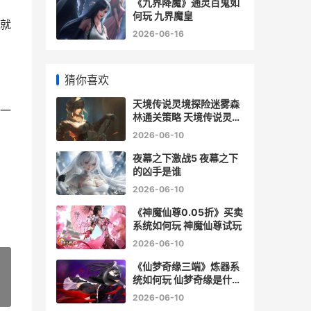
《九界降魔》通灵百鬼如
何玩 九界魔皇
面就
2026-06-16
猜你喜欢
天境传说灵境探险迷雾森
一
林通关策略 天境传说灵境
探险5图解
2026-06-10
夜幕之下激战5 夜幕之下
的凶手是谁
2026-06-10
《神魔仙尊0.05折》买卖
系统如何玩 神魔仙尊试玩
2026-06-10
《仙梦奇缘三端》炼器系
统如何玩 仙梦奇缘是什么
意思
»
2026-06-10