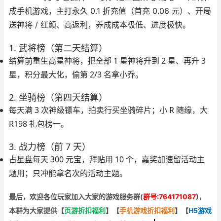
成
手机游戏，主打
永久 0.1 折充值
（首充 0.06 元）、开局
送神将 / 红颜、高返利，养成成本极低、进度极快。
1. 武将榜（第二天结算）
结算前
重生高星神将
，把全部 1 星神将升到 2 星、再升 3
星，
积分最大化
，偷第 2/3 名拿小乔。
2. 坐骑榜（第四天结算）
每天满 3 次神级镖车，拍卖行买坐骑碎片；
小 R 随缘，大
R198 礼包榜一
。
3. 战力榜（前 7 天）
占星盘
每天 300 元宝
，拜贴用 10 个，嘉奖加速留活动主
题用；
只冲能拿名次的活动主题
。
最后，欢迎
各位玩家加入大家的游戏服务群(
群号:764171087
)，
本群为大家提供【
页游折扣福利
】
【
手机游戏折扣福利
】
【
H5游戏