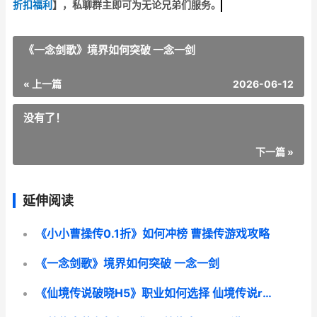
折扣福利
】
，私聊群主即可为无论兄弟们服务。
《一念剑歌》境界如何突破 一念一剑
« 上一篇
2026-06-12
没有了！
下一篇 »
延伸阅读
《小小曹操传0.1折》如何冲榜 曹操传游戏攻略
《一念剑歌》境界如何突破 一念一剑
《仙境传说破晓H5》职业如何选择 仙境传说robgm