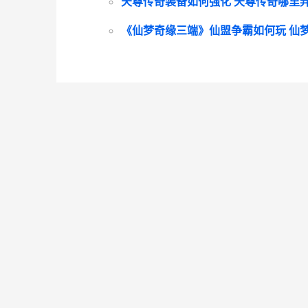
天尊传奇装备如何强化 天尊传奇哪里弄
《仙梦奇缘三端》仙盟争霸如何玩 仙