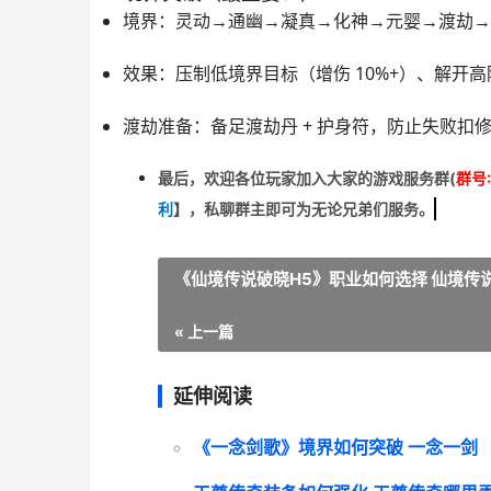
境界：
灵动→通幽→凝真→化神→元婴→渡劫→
效果：压制低境界目标（增伤 10%+）、解开高阶
渡劫准备：备足
渡劫丹 + 护身符
，防止失败扣
最后，欢迎
各位玩家加入大家的游戏服务群(
群号:
利
】
，私聊群主即可为无论兄弟们服务。
《仙境传说破晓H5》职业如何选择 仙境传说
« 上一篇
延伸阅读
《一念剑歌》境界如何突破 一念一剑