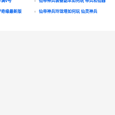
满v号
仙帝神兵装备副本如何玩 帝兵和仙器
梦奇缘最新版
仙帝神兵玲珑塔如何玩 仙灵神兵