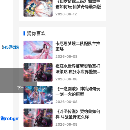
《仙梦奇缘三端》仙盟争
霸如何玩 仙梦奇缘最新版
2026-06-12
猜你喜欢
卡厄思梦境二队配队主推
【
H5游戏折扣福
策略
2026-06-08
疯狂水世界鳌蟹实验室打
法策略 疯狂水世界鳌蟹怎
么获取
2026-06-08
下一篇 »
《一念剑歌》神策如何玩
一剑一念的原型
2026-06-08
《斗圣传说》契约兽如何
样 斗战圣传怎么样
robgm
2026-06-08