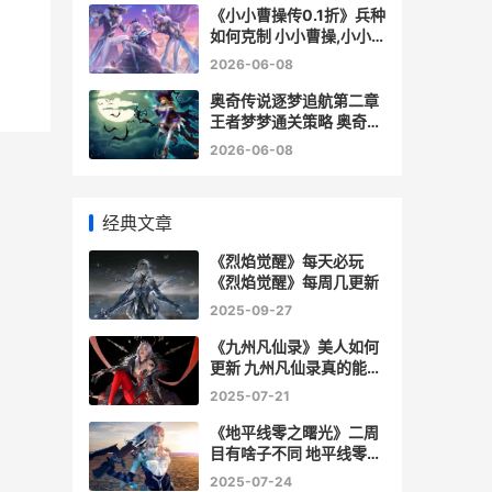
《小小曹操传0.1折》兵种
如何克制 小小曹操,小小
曹操
2026-06-08
奥奇传说逐梦追航第二章
王者梦梦通关策略 奥奇传
说逐兔秋月末炎
2026-06-08
经典文章
《烈焰觉醒》每天必玩
《烈焰觉醒》每周几更新
2025-09-27
《九州凡仙录》美人如何
更新 九州凡仙录真的能领
红包吗
2025-07-21
《地平线零之曙光》二周
目有啥子不同 地平线零之
曙光原木垛陷阱怎么做
2025-07-24