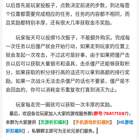
以后首先是玩家投骰子，点数决定前进的步数，到达每壹
个位置都需要完成相应的任务，任务的内容都不相同，而
且奖励都特别丰厚，还有很大几率获取金币奖励。
玩家每天可以投掷15次骰子，不能额外购买。完成每
一次任务以后僵尸就会开始行动，如果走到玩家的位置上
就会发起一次攻击，不过这可是好事，由于如果把僵尸击
杀以后可以获取大量银币和道具，击杀僵尸还能够获取积
分，如果获取的积分排行高的话还可以拿到高额的排行奖
励。如果一次战斗无法击杀僵尸的话也不要紧，僵尸是不
会回血的，你可以消耗金币重复攻打直到消灭为止。
玩家每走完一圈就可以获取一次丰厚的奖励。
最后，欢迎
各位玩家加入大家的游戏服务群(
群号:764171087
)，
本群为大家提供【
页游折扣福利
】
【
手机游戏折扣福利
】
【
H5游戏
折扣福利
】
，私聊群主即可为无论兄弟们服务。