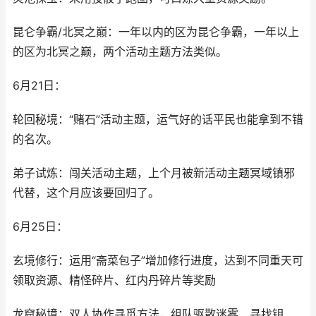
昆仑争霸/北冥之巅：一年以内的区为昆仑争霸，一年以上
的区为北冥之巅，两个活动主题方法类似。
6月21日：
轮回秘境：“赌石”活动主题，运气好的话平民也能拿到不错
的名次。
弟子试炼：闯关活动主题，上个月被新活动主题冥域镇邪
代替，这个月应该要回归了。
6月25日：
玄境修行：运用“斋菜包子”增加修行进度，达到不同重天可
领取资源、精怪碎片、红内丹碎片等奖励
龙窟秘境：双人协作寻觅方法，组队驱散迷雾、寻找钥