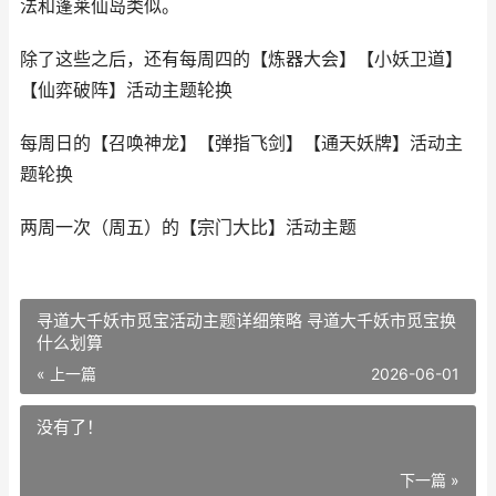
法和蓬莱仙岛类似。
除了这些之后，还有每周四的【炼器大会】【小妖卫道】
【仙弈破阵】活动主题轮换
每周日的【召唤神龙】【弹指飞剑】【通天妖牌】活动主
题轮换
两周一次（周五）的【宗门大比】活动主题
寻道大千妖市觅宝活动主题详细策略 寻道大千妖市觅宝换
什么划算
« 上一篇
2026-06-01
没有了！
下一篇 »