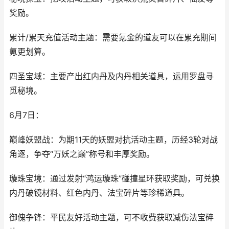
奖励。
累计/累天充值活动主题：需要氪金的道友可以在累充期间
氪更划算。
四圣宝域：主要产出红内丹及内丹相关道具，运用罗盘寻
觅秘境。
6月7日：
巅峰妖盟战：为期11天的妖盟对抗活动主题，历经3轮对战
角逐，争夺“万妖之巅”称号和丰厚奖励。
璇珠宝境：通过发射“鸿运璇珠”碰撞星环获取奖励，可兑换
内丹破镜材料、红色内丹、法宝碎片等珍稀道具。
御傀争锋：平民友好活动主题，可不收费获取减伤法宝碎