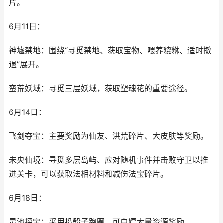
片。
6月11日：
神墟禁地：围绕“寻觅禁地、获取宝物、喂养貔貅、适时撤
退”展开。
蛮荒妖域：寻觅三层妖域，获取塑魂花的重要途径。
6月14日：
飞剑夺宝：主要奖励为仙友、洪荒碎片、大皮肤等奖励。
未央仙境：寻觅多层岛屿、应对随机事件并击败守卫以推
进关卡，可以获取法相材料和减伤法宝碎片。
6月18日：
灵池探宝：采用投骰子跑圈，可白嫖大量资源奖励。