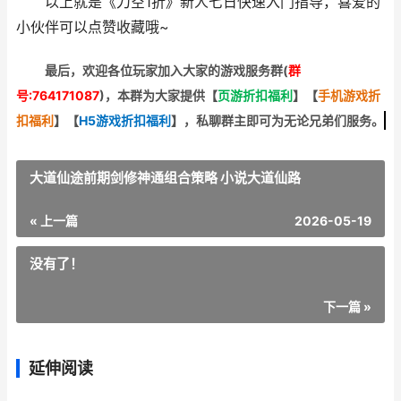
以上就是《刀空1折》新人七日快速入门指导，喜爱的
小伙伴可以点赞收藏哦~
最后，欢迎
各位玩家加入大家的游戏服务群(
群
号:764171087
)，本群为大家提供【
页游折扣福利
】
【
手机游戏折
扣福利
】
【
H5游戏折扣福利
】
，私聊群主即可为无论兄弟们服务。
大道仙途前期剑修神通组合策略 小说大道仙路
« 上一篇
2026-05-19
没有了！
下一篇 »
延伸阅读