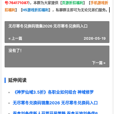
号:764171087
)，本群为大家提供【
页游折扣福利
】
【
手机游戏折
扣福利
】
【
H5游戏折扣福利
】
，私聊群主即可为无论兄弟们服务。
无尽寒冬兑换码锦集2026 无尽寒冬兑换码入口
« 上一篇
2026-05-19
没有了！
下一篇 »
延伸阅读
《神罗仙域3.5折》各职业如何组合 神域修罗
无尽寒冬兑换码锦集2026 无尽寒冬兑换码入口
吞食刘备传新人开荒开局策略 吞食天地刘备传6