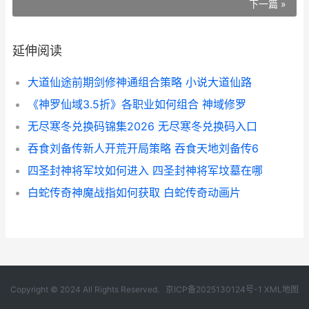
下一篇 »
延伸阅读
大道仙途前期剑修神通组合策略 小说大道仙路
《神罗仙域3.5折》各职业如何组合 神域修罗
无尽寒冬兑换码锦集2026 无尽寒冬兑换码入口
吞食刘备传新人开荒开局策略 吞食天地刘备传6
四圣封神将军坟如何进入 四圣封神将军坟墓在哪
白蛇传奇神魔战指如何获取 白蛇传奇动画片
Copyright © 2024 All Rights Reserved.
京ICP备2025130124号-1
XML地图