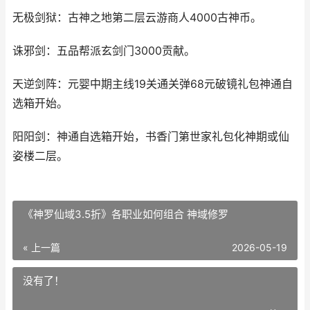
无极剑狱：古神之地第二层云游商人4000古神币。
诛邪剑：五品帮派玄剑门3000贡献。
天逆剑阵：元婴中期主线19关通关弹68元破镜礼包神通自
选箱开始。
阳阳剑：神通自选箱开始，书香门第世家礼包化神期或仙
姿楼二层。
《神罗仙域3.5折》各职业如何组合 神域修罗
« 上一篇
2026-05-19
没有了！